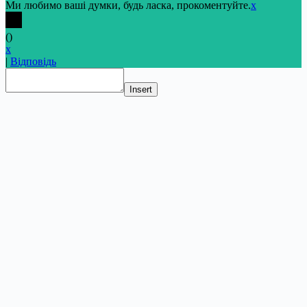
Ми любимо ваші думки, будь ласка, прокоментуйте.
x
(
)
x
|
Відповідь
Insert