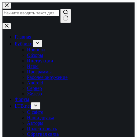
Перейти
к
сути
Ничего
не
найдено
Главная
Рубрики
Новости
Обзоры
Инструкции
Игры
Программы
Рабочее окружение
Android
Сервер
Железо
Форум
LTB.net
О сайте
Наши друзья
Авторы
Пожертвовать
Обратная связь