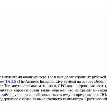
 с наклейками анонимайзера Tor и Фонда электронных рубежей.
ием
TAILS
(The Amnesic Incognito Live System) на основе Debian.
е: Tor запускается автоматически, GPG для шифрования почты,
ибутив спроектирован таким образом, что не хранит никакой
адёт в руки врага, и обезопасить систему от вредоносного ПО.
содержимое с недавно выключенного компьютера. Графический