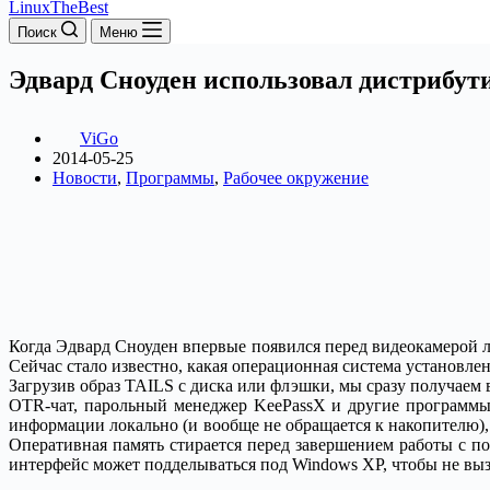
LinuxTheBest
Поиск
Меню
Эдвард Сноуден использовал дистрибут
ViGo
2014-05-25
Новости
,
Программы
,
Рабочее окружение
Когда Эдвард Сноуден впервые появился перед видеокамерой л
Сейчас стало известно, какая операционная система установл
Загрузив образ TAILS с диска или флэшки, мы сразу получаем
OTR-чат, парольный менеджер KeePassX и другие программы,
информации локально (и вообще не обращается к накопителю), 
Оперативная память стирается перед завершением работы с 
интерфейс может подделываться под Windows XP, чтобы не вы