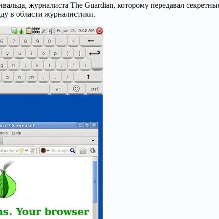
нвальда, журналиста The Guardian, которому передавал секретн
у в области журналистики.