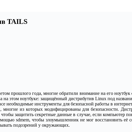
ив TAILS
етом прошлого года, многие обратили внимание на его ноутбук
ена на этом ноутбуке: защищённый дистрибутив Linux под назван
 все необходимые инструменты для безопасной работы в интернет
 многие из которых модифицированы для безопасности. Дистр
чтобы защитить секретные данные в случае, если компьютер поп
помощью sdmem, чтобы злоумышленник не мог восстановить её 
зывать подозрений у окружающих.