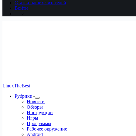
Статьи наших читателей
Войти
LinuxTheBest
Рубрики
Новости
Обзоры
Инструкции
Игры
Программы
Рабочее окружение
Android