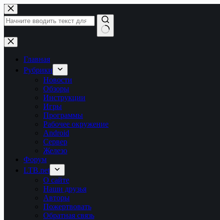
Перейти
к
сути
Ничего
не
найдено
Главная
Рубрики
Новости
Обзоры
Инструкции
Игры
Программы
Рабочее окружение
Android
Сервер
Железо
Форум
LTB.net
О сайте
Наши друзья
Авторы
Пожертвовать
Обратная связь