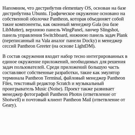
Напомним, что дистрибутив elementary OS, основан на базе
дистрибутива Ubuntu. Графическое окружение основано на
собственной оболочке Pantheon, которая объединяет собой
такие компоненты, как оконный менеджер Gala (на базе
LibMutter), верхнюю панель WingPanel, ланчер Slingshot,
панель управления Switchboard, нижнюю панель задач Plank
(переписанный на Vala аналог панели Docky) и менеджер
сессий Pantheon Greeter (на основе LightDM).
В состав окружения входит набор тесно интегрированных в
единое окружение приложений, необходимых для решения
задач пользователей. Среди приложений большую часть
составляют собственные разработки, такие как эмулятор
терминала Pantheon Terminal, файловый менеджер Pantheon
Files, текстовый редактор Scratch и музыкальный
проигрыватель Music (Noise). Проект также развивает
менеджер фотографий Pantheon Photos (ответвление от
Shotwell) и почтовый клиент Pantheon Mail (ответвление от
Geary).