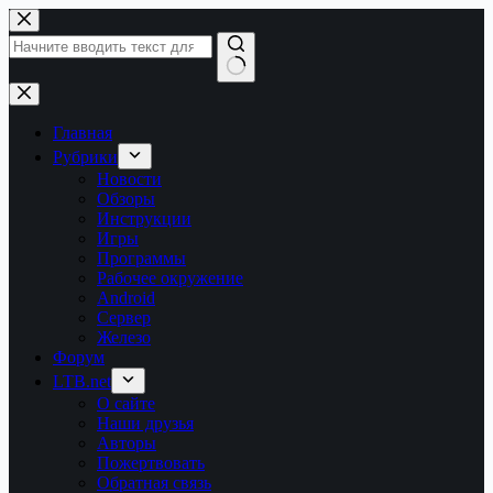
Перейти
к
сути
Ничего
не
найдено
Главная
Рубрики
Новости
Обзоры
Инструкции
Игры
Программы
Рабочее окружение
Android
Сервер
Железо
Форум
LTB.net
О сайте
Наши друзья
Авторы
Пожертвовать
Обратная связь