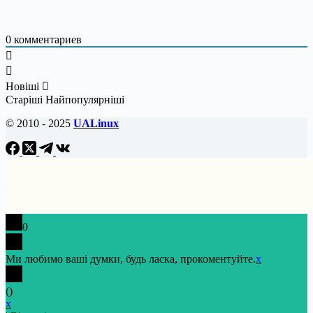
0
комментариев
Новіші
Старіші
Найпопулярніші
© 2010 - 2025
UALinux
0
Ми любимо ваші думки, будь ласка, прокоментуйте.
x
(
)
x