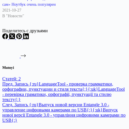
сам» Ноутбук очень популярен
2021-10-27
В "Новости"
Поделитесь с друзьями
Mutnyi
Статей: 2
Пред.
Запись
{:ru}LanguageTool - проверка грамматики,
орфографии, пунктуации и стиля текста{:}{:uk}LanguageTool
- перевірка граматики, орфографії, пунктуації та стилю
тексту{:}
След.
Запись
{:ru}Выпуск новой версии Entangle 3.0 -
управление цифровыми камерами по USB{:}{:uk}Випуск
нової версії Entangle 3.0 - управління цифровими камерами по
USB{:}