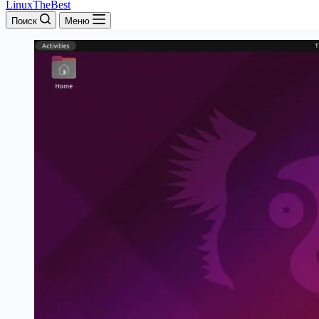
LinuxTheBest
Поиск
Меню