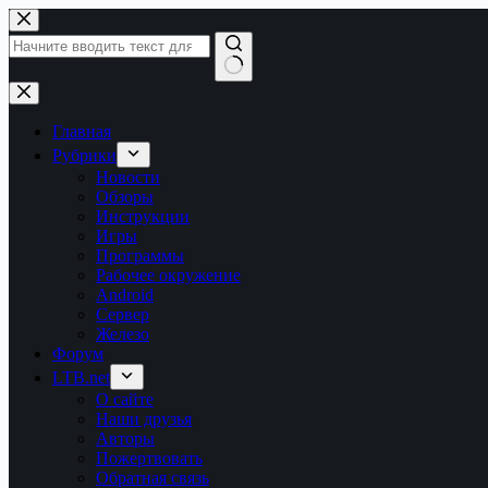
Перейти
к
сути
Ничего
не
найдено
Главная
Рубрики
Новости
Обзоры
Инструкции
Игры
Программы
Рабочее окружение
Android
Сервер
Железо
Форум
LTB.net
О сайте
Наши друзья
Авторы
Пожертвовать
Обратная связь