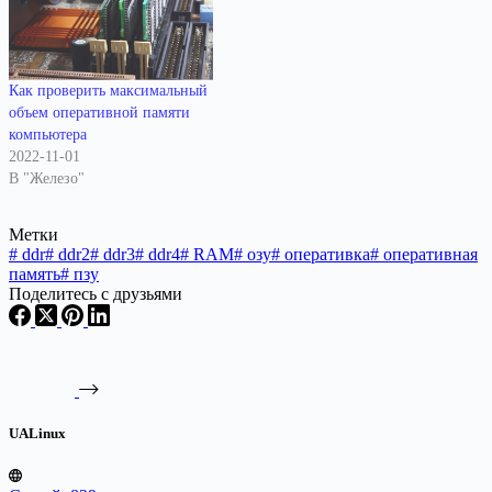
Как проверить максимальный
объем оперативной памяти
компьютера
2022-11-01
В "Железо"
Метки
#
ddr
#
ddr2
#
ddr3
#
ddr4
#
RAM
#
озу
#
оперативка
#
оперативная
память
#
пзу
Поделитесь с друзьями
UALinux