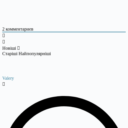
2
комментариев
Новіші
Старіші
Найпопулярніші
Valery