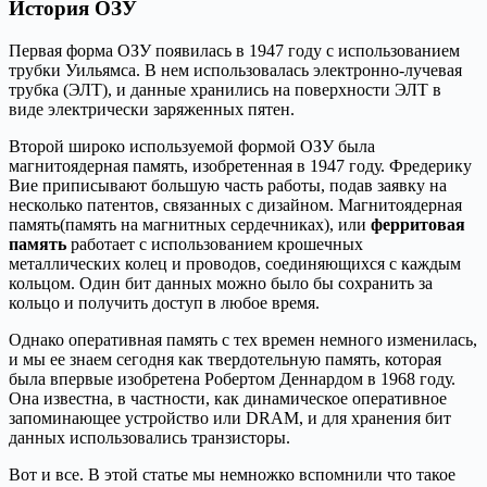
История ОЗУ
Первая форма ОЗУ появилась в 1947 году с использованием
трубки Уильямса. В нем использовалась электронно-лучевая
трубка (ЭЛТ), и данные хранились на поверхности ЭЛТ в
виде электрически заряженных пятен.
Второй широко используемой формой ОЗУ была
магнитоядерная память, изобретенная в 1947 году. Фредерику
Вие приписывают большую часть работы, подав заявку на
несколько патентов, связанных с дизайном. Магнитоядерная
память(память на магнитных сердечниках), или
ферритовая
память
работает с использованием крошечных
металлических колец и проводов, соединяющихся с каждым
кольцом. Один бит данных можно было бы сохранить за
кольцо и получить доступ в любое время.
Однако оперативная память с тех времен немного изменилась,
и мы ее знаем сегодня как твердотельную память, которая
была впервые изобретена Робертом Деннардом в 1968 году.
Она известна, в частности, как динамическое оперативное
запоминающее устройство или DRAM, и для хранения бит
данных использовались транзисторы.
Вот и все. В этой статье мы немножко вспомнили что такое