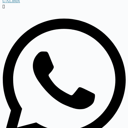
UALinux