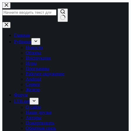
Перейти
к
сути
Ничего
не
найдено
Главная
Рубрики
Новости
Обзоры
Инструкции
Игры
Программы
Рабочее окружение
Android
Сервер
Железо
Форум
LTB.net
О сайте
Наши друзья
Авторы
Пожертвовать
Обратная связь