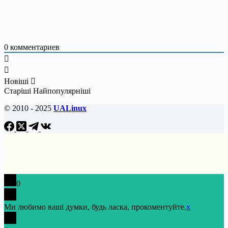
0
комментариев
Новіші
Старіші
Найпопулярніші
© 2010 - 2025
UALinux
0
Ми любимо ваші думки, будь ласка, прокоментуйте.
x