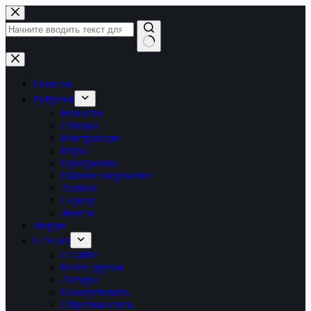
Перейти
к
сути
Ничего
не
найдено
Главная
Рубрики
Новости
Обзоры
Инструкции
Игры
Программы
Рабочее окружение
Android
Сервер
Железо
Форум
LTB.net
О сайте
Наши друзья
Авторы
Пожертвовать
Обратная связь