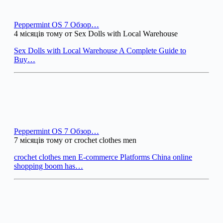
Peppermint OS 7 Обзор…
4 місяців тому от Sex Dolls with Local Warehouse
Sex Dolls with Local Warehouse A Complete Guide to
Buy…
Peppermint OS 7 Обзор…
7 місяців тому от crochet clothes men
crochet clothes men E-commerce Platforms China online
shopping boom has…