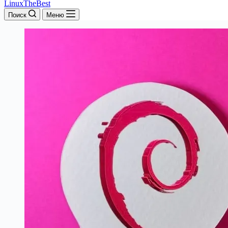
LinuxTheBest
Поиск
Меню