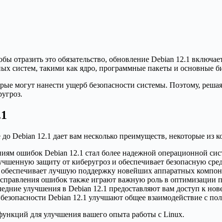
обы отразить это обязательство, обновление Debian 12.1 включа
ых систем, такими как ядро, программные пакеты и основные б
рые могут нанести ущерб безопасности системы. Поэтому, решая 
ругроз.
.1
до Debian 12.1 дает вам несколько преимуществ, некоторые из 
ниям ошибок Debian 12.1 стал более надежной операционной си
учшенную защиту от киберугроз и обеспечивает безопасную сред
 обеспечивает лучшую поддержку новейших аппаратных компон
правления ошибок также играют важную роль в оптимизации п
едние улучшения в Debian 12.1 предоставляют вам доступ к но
езопасности Debian 12.1 улучшают общее взаимодействие с пол
функций для улучшения вашего опыта работы с Linux.