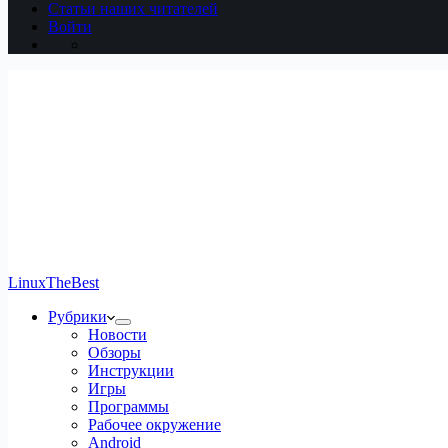
Статьи наших читателей
Войти
LinuxTheBest
Рубрики
Новости
Обзоры
Инструкции
Игры
Программы
Рабочее окружение
Android