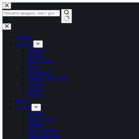
Перейти
к
сути
Ничего
не
найдено
Главная
Рубрики
Новости
Обзоры
Инструкции
Игры
Программы
Рабочее окружение
Android
Сервер
Железо
Форум
LTB.net
О сайте
Наши друзья
Авторы
Пожертвовать
Обратная связь