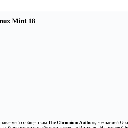
nux Mint 18
батываемый сообществом
The Chromium Authors
, компанией Goo
ого, безопасного и надёжного доступа в Интернет. На основе
Ch