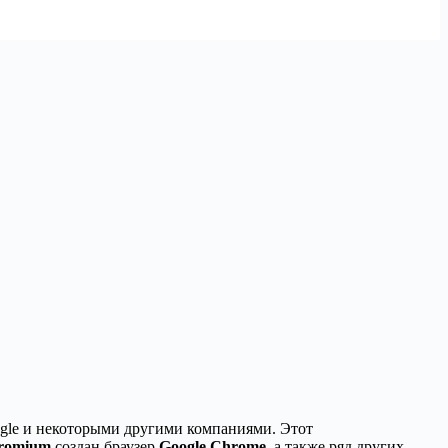
gle и некоторыми другими компаниями. Этот
romium
создан браузер
Google Chrome
, а также ряд других