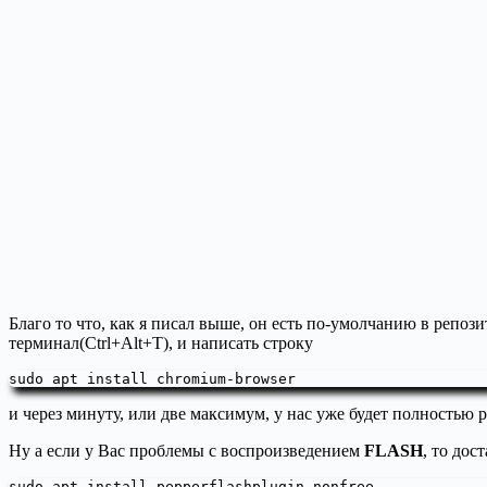
Благо то что, как я писал выше, он есть по-умолчанию в репоз
терминал(Ctrl+Alt+T), и написать строку
sudo apt install chromium-browser
и через минуту, или две максимум, у нас уже будет полностью
Ну а если у Вас проблемы с воспроизведением
FLASH
, то дос
sudo apt install pepperflashplugin-nonfree