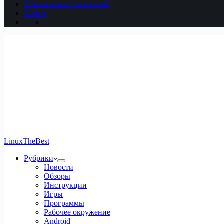
Статьи наших читателей
Войти
LinuxTheBest
Рубрики
Новости
Обзоры
Инструкции
Игры
Программы
Рабочее окружение
Android