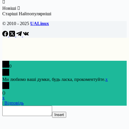
Новіші
Старіші
Найпопулярніші
© 2010 - 2025
UALinux
0
Ми любимо ваші думки, будь ласка, прокоментуйте.
x
(
)
x
|
Відповідь
Insert