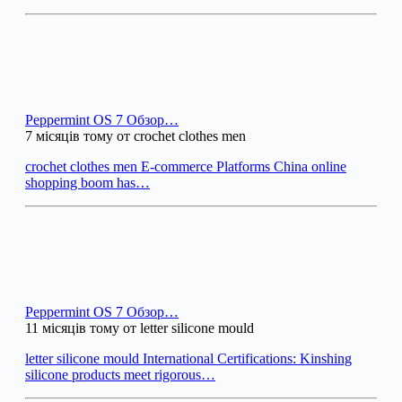
Peppermint OS 7 Обзор…
7 місяців тому от crochet clothes men
crochet clothes men E-commerce Platforms China online
shopping boom has…
Peppermint OS 7 Обзор…
11 місяців тому от letter silicone mould
letter silicone mould International Certifications: Kinshing
silicone products meet rigorous…