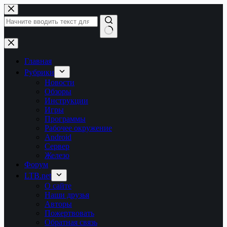
Перейти
к
сути
Ничего
не
найдено
Главная
Рубрики
Новости
Обзоры
Инструкции
Игры
Программы
Рабочее окружение
Android
Сервер
Железо
Форум
LTB.net
О сайте
Наши друзья
Авторы
Пожертвовать
Обратная связь