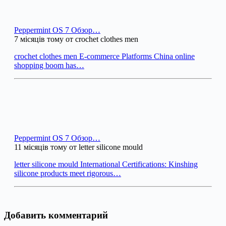
Peppermint OS 7 Обзор…
7 місяців тому от crochet clothes men
crochet clothes men E-commerce Platforms China online
shopping boom has…
Peppermint OS 7 Обзор…
11 місяців тому от letter silicone mould
letter silicone mould International Certifications: Kinshing
silicone products meet rigorous…
Добавить комментарий