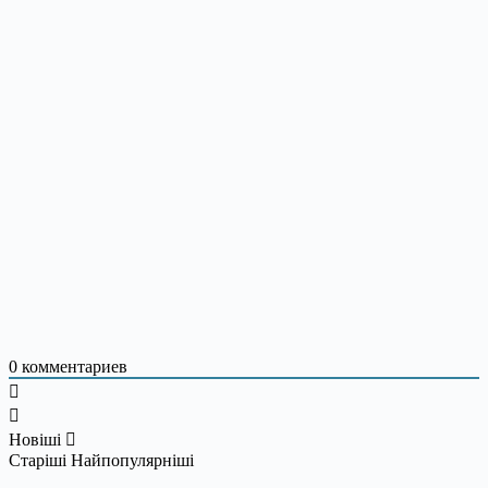
0
комментариев
Новіші
Старіші
Найпопулярніші