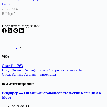
Linux
2017-12-04
В "Игры"
Поделитесь с друзьями
ViGo
Статей: 1263
Пред.
Запись
Armagetron - 3D игра по фильму Tron
След.
Запись
Asylum – стрелялка
Вам может понравится
Pengupop — Онлайн-многопользовательский клон Bust a
Move
2012-09-14