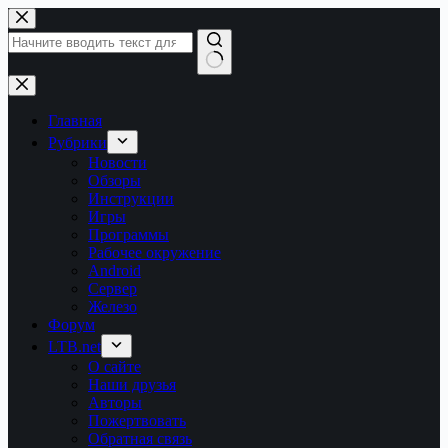
Перейти
к
сути
Ничего
не
найдено
Главная
Рубрики
Новости
Обзоры
Инструкции
Игры
Программы
Рабочее окружение
Android
Сервер
Железо
Форум
LTB.net
О сайте
Наши друзья
Авторы
Пожертвовать
Обратная связь