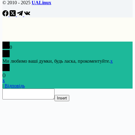
© 2010 - 2025
UALinux
0
Ми любимо ваші думки, будь ласка, прокоментуйте.
x
(
)
x
|
Відповідь
Insert