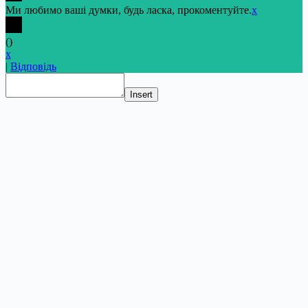
Ми любимо ваші думки, будь ласка, прокоментуйте.
x
(
)
x
|
Відповідь
Insert