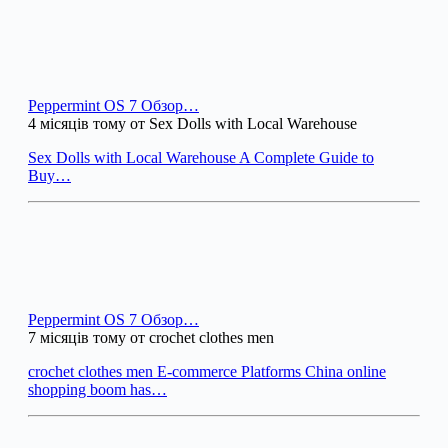
Peppermint OS 7 Обзор…
4 місяців тому от Sex Dolls with Local Warehouse
Sex Dolls with Local Warehouse A Complete Guide to
Buy…
Peppermint OS 7 Обзор…
7 місяців тому от crochet clothes men
crochet clothes men E-commerce Platforms China online
shopping boom has…