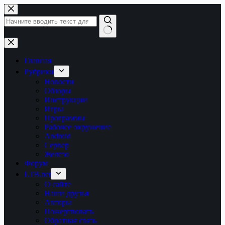
Перейти
к
сути
Ничего
не
найдено
Главная
Рубрики
Новости
Обзоры
Инструкции
Игры
Программы
Рабочее окружение
Android
Сервер
Железо
Форум
LTB.net
О сайте
Наши друзья
Авторы
Пожертвовать
Обратная связь