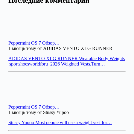
Последние комментарии
Peppermint OS 7 Обзор…
1 місяць тому от ADIDAS VENTO XLG RUNNER
ADIDAS VENTO XLG RUNNER Wearable Body Weights
|sportshoesworldforu_2026 Weighted Vests,Turn…
Peppermint OS 7 Обзор…
1 місяць тому от Stussy Yupoo
Stussy Yupoo Most people will use a weight vest for…