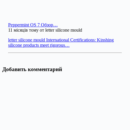
Peppermint OS 7 Обзор…
11 місяців тому от letter silicone mould
letter silicone mould International Certifications: Kinshing
silicone products meet rigorous…
Добавить комментарий