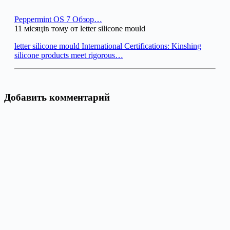
Peppermint OS 7 Обзор…
11 місяців тому от letter silicone mould
letter silicone mould International Certifications: Kinshing
silicone products meet rigorous…
Добавить комментарий