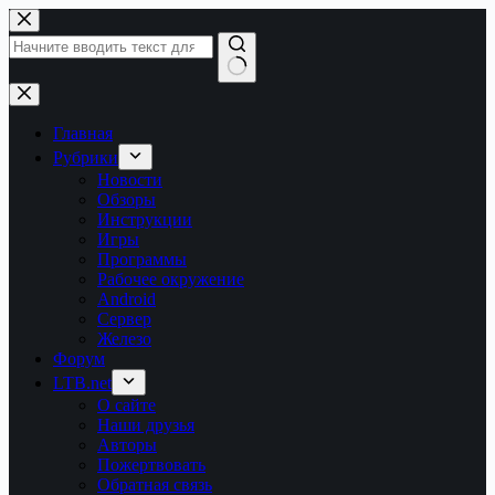
Перейти
к
сути
Ничего
не
найдено
Главная
Рубрики
Новости
Обзоры
Инструкции
Игры
Программы
Рабочее окружение
Android
Сервер
Железо
Форум
LTB.net
О сайте
Наши друзья
Авторы
Пожертвовать
Обратная связь