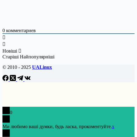
0
комментариев
Новіші
Старіші
Найпопулярніші
© 2010 - 2025
UALinux
0
Ми любимо ваші думки, будь ласка, прокоментуйте.
x