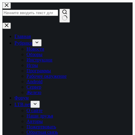
Перейти
к
сути
Ничего
не
найдено
Главная
Рубрики
Новости
Обзоры
Инструкции
Игры
Программы
Рабочее окружение
Android
Сервер
Железо
Форум
LTB.net
О сайте
Наши друзья
Авторы
Пожертвовать
Обратная связь