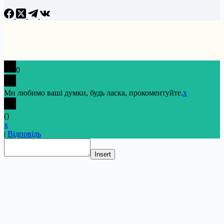
0
Ми любимо ваші думки, будь ласка, прокоментуйте.
x
(
)
x
|
Відповідь
Insert