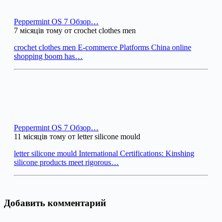
Peppermint OS 7 Обзор…
7 місяців тому от crochet clothes men
crochet clothes men E-commerce Platforms China online
shopping boom has…
Peppermint OS 7 Обзор…
11 місяців тому от letter silicone mould
letter silicone mould International Certifications: Kinshing
silicone products meet rigorous…
Добавить комментарий