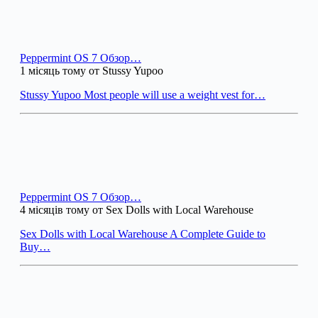
Peppermint OS 7 Обзор…
1 місяць тому от Stussy Yupoo
Stussy Yupoo Most people will use a weight vest for…
Peppermint OS 7 Обзор…
4 місяців тому от Sex Dolls with Local Warehouse
Sex Dolls with Local Warehouse A Complete Guide to
Buy…