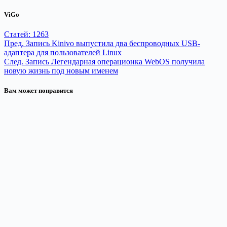
ViGo
Статей: 1263
Пред.
Запись
Kinivo выпустила два беспроводных USB-
адаптера для пользователей Linux
След.
Запись
Легендарная операционка WebOS получила
новую жизнь под новым именем
Вам может понравится