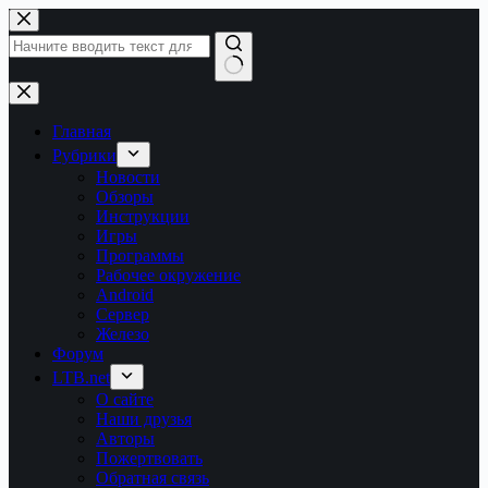
Перейти
к
сути
Ничего
не
найдено
Главная
Рубрики
Новости
Обзоры
Инструкции
Игры
Программы
Рабочее окружение
Android
Сервер
Железо
Форум
LTB.net
О сайте
Наши друзья
Авторы
Пожертвовать
Обратная связь