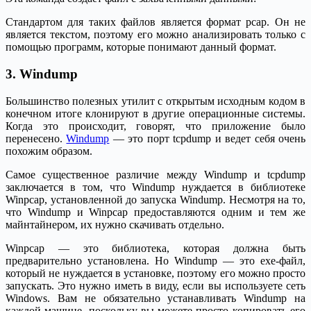
Стандартом для таких файлов является формат pcap. Он не
является текстом, поэтому его можно анализировать только с
помощью программ, которые понимают данный формат.
3. Windump
Большинство полезных утилит с открытым исходным кодом в
конечном итоге клонируют в другие операционные системы.
Когда это происходит, говорят, что приложение было
перенесено.
Windump
— это порт tcpdump и ведет себя очень
похожим образом.
Самое существенное различие между Windump и tcpdump
заключается в том, что Windump нуждается в библиотеке
Winpcap, установленной до запуска Windump. Несмотря на то,
что Windump и Winpcap предоставляются одним и тем же
майнтайнером, их нужно скачивать отдельно.
Winpcap — это библиотека, которая должна быть
предварительно установлена. Но Windump — это exe-файл,
который не нуждается в установке, поэтому его можно просто
запускать. Это нужно иметь в виду, если вы используете сеть
Windows. Вам не обязательно устанавливать Windump на
каждой машине, поскольку вы можете просто копировать его