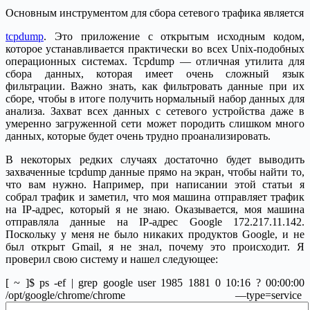
Основным инструментом для сбора сетевого трафика является
tcpdump
. Это приложение с открытым исходным кодом,
которое устанавливается практически во всех Unix-подобных
операционных системах. Tcpdump — отличная утилита для
сбора данных, которая имеет очень сложный язык
фильтрации. Важно знать, как фильтровать данные при их
сборе, чтобы в итоге получить нормальный набор данных для
анализа. Захват всех данных с сетевого устройства даже в
умеренно загруженной сети может породить слишком много
данных, которые будет очень трудно проанализировать.
В некоторых редких случаях достаточно будет выводить
захваченные tcpdump данные прямо на экран, чтобы найти то,
что вам нужно. Например, при написании этой статьи я
собрал трафик и заметил, что моя машина отправляет трафик
на IP-адрес, который я не знаю. Оказывается, моя машина
отправляла данные на IP-адрес Google 172.217.11.142.
Поскольку у меня не было никаких продуктов Google, и не
был открыт Gmail, я не знал, почему это происходит. Я
проверил свою систему и нашел следующее:
[ ~ ]$ ps -ef | grep google user 1985 1881 0 10:16 ? 00:00:00
/opt/google/chrome/chrome —type=service