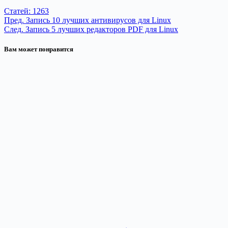
Статей: 1263
Пред.
Запись
10 лучших антивирусов для Linux
След.
Запись
5 лучших редакторов PDF для Linux
Вам может понравится