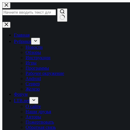
Перейти
к
сути
Ничего
не
найдено
Главная
Рубрики
Новости
Обзоры
Инструкции
Игры
Программы
Рабочее окружение
Android
Сервер
Железо
Форум
LTB.net
О сайте
Наши друзья
Авторы
Пожертвовать
Обратная связь