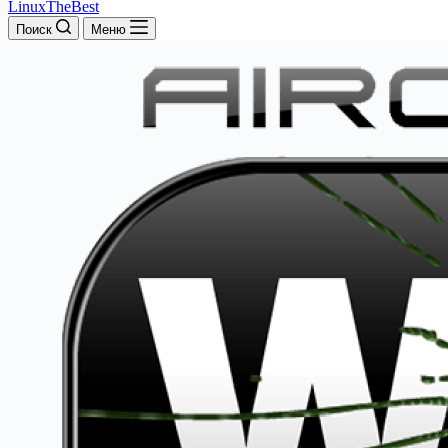
LinuxTheBest
Поиск
Меню