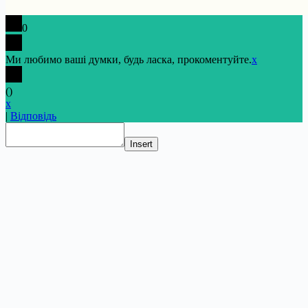
0
Ми любимо ваші думки, будь ласка, прокоментуйте.
x
(
)
x
|
Відповідь
Insert