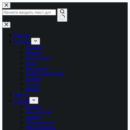
Перейти
к
сути
Ничего
не
найдено
Главная
Рубрики
Новости
Обзоры
Инструкции
Игры
Программы
Рабочее окружение
Android
Сервер
Железо
Форум
LTB.net
О сайте
Наши друзья
Авторы
Пожертвовать
Обратная связь