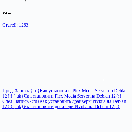
ViGo
Статей: 1263
Пред.
Запись
{:ru}Как установить Plex Media Server на Debian
12{:}{:uk}Як встановити Plex Media Server на Debian 12{:}
След.
Запись
{:ru}Как установить драйверы Nvidia на Debian
12{:}{:uk}Як встановити драйвери Nvidia на Debian 12{:}