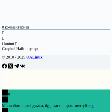
0
комментариев
Новіші
Старіші
Найпопулярніші
© 2010 - 2025
UALinux
0
Ми любимо ваші думки, будь ласка, прокоментуйте.
x