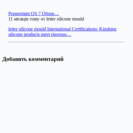
Peppermint OS 7 Обзор…
11 місяців тому от letter silicone mould
letter silicone mould International Certifications: Kinshing
silicone products meet rigorous…
Добавить комментарий