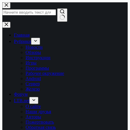
Перейти
к
сути
Ничего
не
найдено
Главная
Рубрики
Новости
Обзоры
Инструкции
Игры
Программы
Рабочее окружение
Android
Сервер
Железо
Форум
LTB.net
О сайте
Наши друзья
Авторы
Пожертвовать
Обратная связь