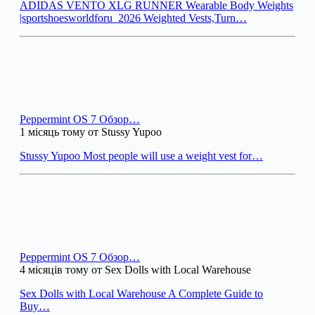
ADIDAS VENTO XLG RUNNER Wearable Body Weights
|sportshoesworldforu_2026 Weighted Vests,Turn…
Peppermint OS 7 Обзор…
1 місяць тому от Stussy Yupoo
Stussy Yupoo Most people will use a weight vest for…
Peppermint OS 7 Обзор…
4 місяців тому от Sex Dolls with Local Warehouse
Sex Dolls with Local Warehouse A Complete Guide to
Buy…