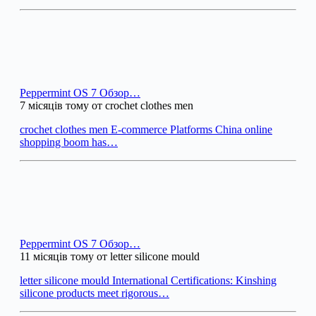
Peppermint OS 7 Обзор…
7 місяців тому от crochet clothes men
crochet clothes men E-commerce Platforms China online
shopping boom has…
Peppermint OS 7 Обзор…
11 місяців тому от letter silicone mould
letter silicone mould International Certifications: Kinshing
silicone products meet rigorous…