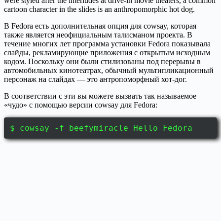
were styled after the interludes at drive-in movie theaters, a common
cartoon character in the slides is an anthropomorphic hot dog.
В Fedora есть дополнительная опция для cowsay, которая
также является неофициальным талисманом проекта. В
течение многих лет программа установки Fedora показывала
слайды, рекламирующие приложения с открытым исходным
кодом. Поскольку они были стилизованы под перерывы в
автомобильных кинотеатрах, обычный мультипликационный
персонаж на слайдах — это антропоморфный хот-дог.
В соответствии с эти вы можете вызвать так называемое
«чудо» с помощью версии cowsay для Fedora:
$ cowsay -f beefymiracle Hello Fedora