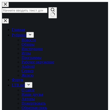
Перейти
к
сути
Ничего
не
найдено
Главная
Рубрики
Новости
Обзоры
Инструкции
Игры
Программы
Рабочее окружение
Android
Сервер
Железо
Форум
LTB.net
О сайте
Наши друзья
Авторы
Пожертвовать
Обратная связь