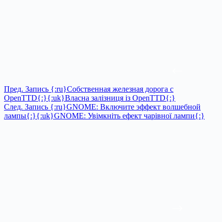
Пред.
Запись
{:ru}Собственная железная дорога с
OpenTTD{:}{:uk}Власна залізниця із OpenTTD{:}
След.
Запись
{:ru}GNOME: Включите эффект волшебной
лампы{:}{:uk}GNOME: Увімкніть ефект чарівної лампи{:}