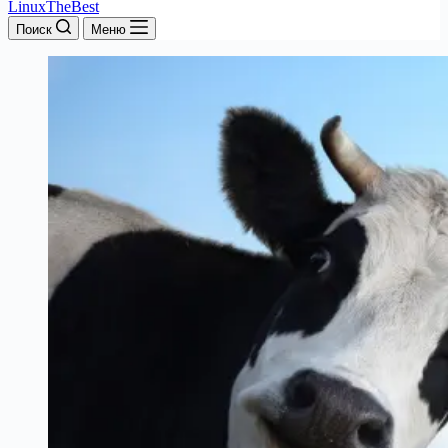
LinuxTheBest
Поиск
Меню