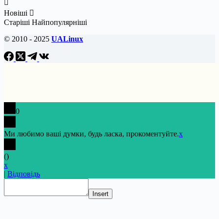
Новіші
Старіші
Найпопулярніші
© 2010 - 2025
UALinux
0
Ми любимо ваші думки, будь ласка, прокоментуйте.
x
(
)
x
|
Відповідь
Insert