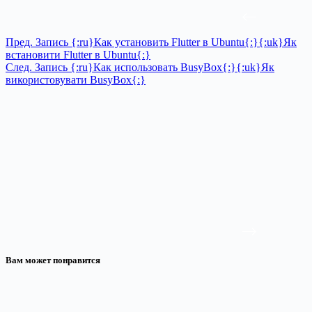
Пред.
Запись
{:ru}Как установить Flutter в Ubuntu{:}{:uk}Як
встановити Flutter в Ubuntu{:}
След.
Запись
{:ru}Как использовать BusyBox{:}{:uk}Як
використовувати BusyBox{:}
Вам может понравится