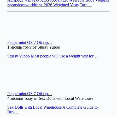
ADIDAS VENTO XLG RUNNER Wearable Body Weights
|sportshoesworldforu_2026 Weighted Vests,Turn…
Peppermint OS 7 Обзор…
1 місяць тому от Stussy Yupoo
Stussy Yupoo Most people will use a weight vest for…
Peppermint OS 7 Обзор…
4 місяців тому от Sex Dolls with Local Warehouse
Sex Dolls with Local Warehouse A Complete Guide to
Buy…