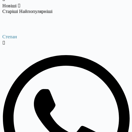
Новіші
Старіші
Найпопулярніші
Степан