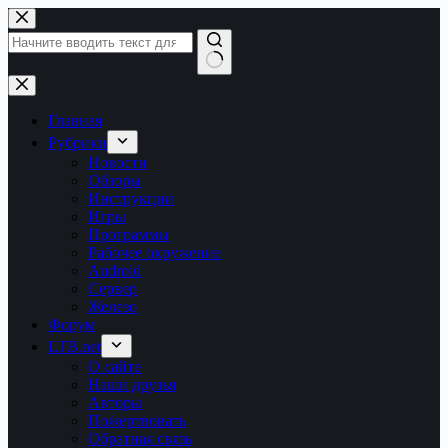
Перейти
к
сути
Ничего
не
найдено
Главная
Рубрики
Новости
Обзоры
Инструкции
Игры
Программы
Рабочее окружение
Android
Сервер
Железо
Форум
LTB.net
О сайте
Наши друзья
Авторы
Пожертвовать
Обратная связь