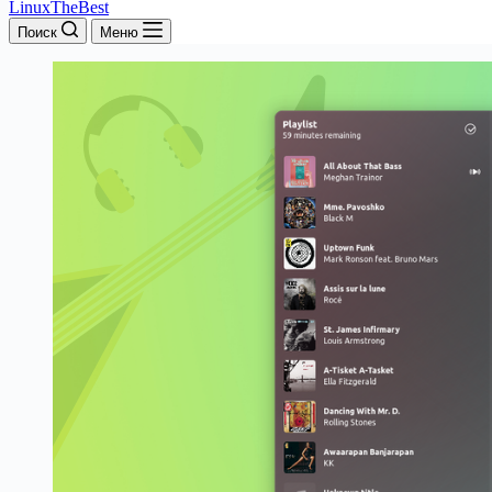
LinuxTheBest
Поиск
Меню