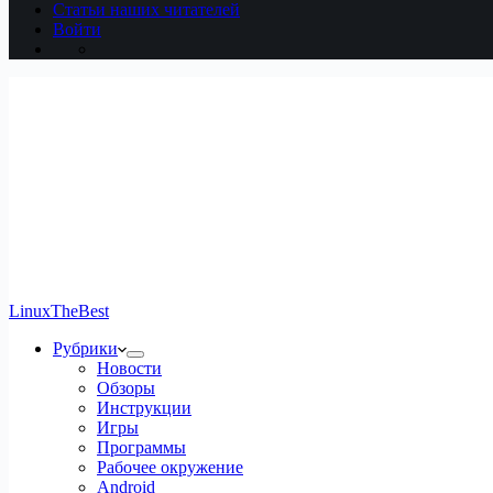
Статьи наших читателей
Войти
LinuxTheBest
Рубрики
Новости
Обзоры
Инструкции
Игры
Программы
Рабочее окружение
Android