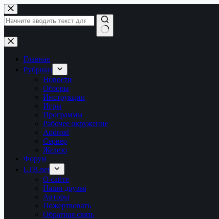
Перейти
к
сути
Ничего
не
найдено
Главная
Рубрики
Новости
Обзоры
Инструкции
Игры
Программы
Рабочее окружение
Android
Сервер
Железо
Форум
LTB.net
О сайте
Наши друзья
Авторы
Пожертвовать
Обратная связь