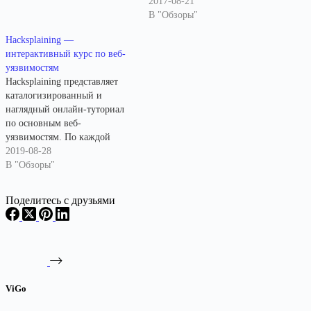
2017-08-21
В "Обзоры"
Hacksplaining —
интерактивный курс по веб-
уязвимостям
Hacksplaining представляет
каталогизированный и
наглядный онлайн-туториал
по основным веб-
уязвимостям. По каждой
уязвимости представлено
2019-08-28
подробное описание,
В "Обзоры"
насколько часто встречается,
как сложно ее
Поделитесь с друзьями
эксплуатировать и уровень ее
критичности. К каждой
уязвимости приложено
подробное описание, вектор
эксплуатации, уязвимый код
и рекомендации по
ViGo
устранению и защите. В
качестве примера в статье