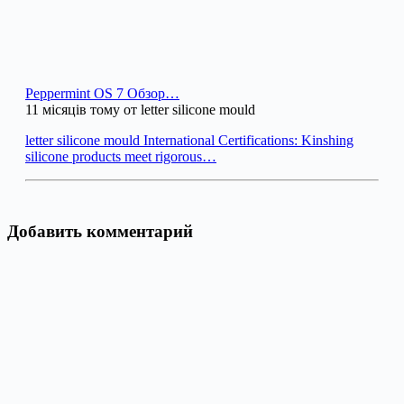
Peppermint OS 7 Обзор…
11 місяців тому от letter silicone mould
letter silicone mould International Certifications: Kinshing
silicone products meet rigorous…
Добавить комментарий