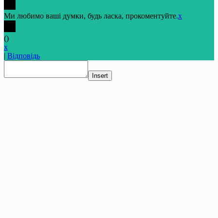
Ми любимо ваші думки, будь ласка, прокоментуйте.
x
(
)
x
|
Відповідь
Insert