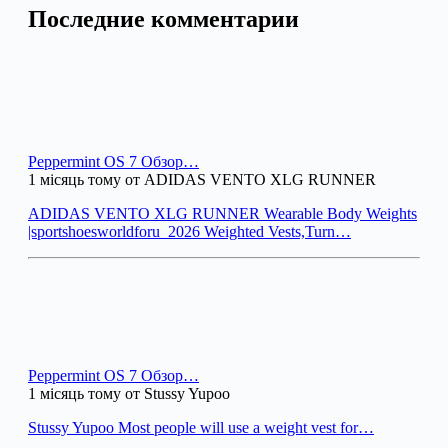
Последние комментарии
Peppermint OS 7 Обзор…
1 місяць тому от ADIDAS VENTO XLG RUNNER
ADIDAS VENTO XLG RUNNER Wearable Body Weights
|sportshoesworldforu_2026 Weighted Vests,Turn…
Peppermint OS 7 Обзор…
1 місяць тому от Stussy Yupoo
Stussy Yupoo Most people will use a weight vest for…