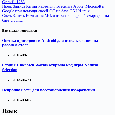
Статей: 1263
приведен разбор одного из…
Пред.
Запись
Китай надеется потеснить Apple, Microsoft и
Google при помощи своей ОС на базе GNU/Linux
След.
Запись
Компания Meizu показала первый смартфон на
базе Ubuntu
Вам может понравится
Оценка пригодности Android для использования на
рабочем столе
2016-08-13
Студия Unknown Worlds открыла код игры Natural
Selection
2014-06-21
Нейронная сеть для восстановления изображений
2016-09-07
Язык