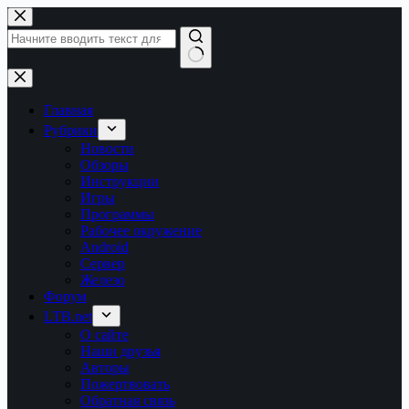
Перейти
к
сути
Ничего
не
найдено
Главная
Рубрики
Новости
Обзоры
Инструкции
Игры
Программы
Рабочее окружение
Android
Сервер
Железо
Форум
LTB.net
О сайте
Наши друзья
Авторы
Пожертвовать
Обратная связь