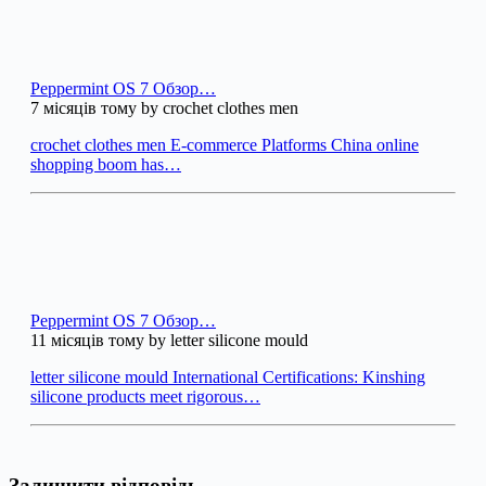
Peppermint OS 7 Обзор…
7 місяців тому by crochet clothes men
crochet clothes men E-commerce Platforms China online
shopping boom has…
Peppermint OS 7 Обзор…
11 місяців тому by letter silicone mould
letter silicone mould International Certifications: Kinshing
silicone products meet rigorous…
Залишити відповідь