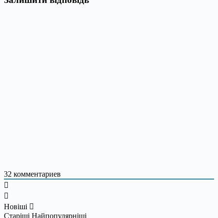
32
комментариев
Новіші
Старіші
Найпопулярніші