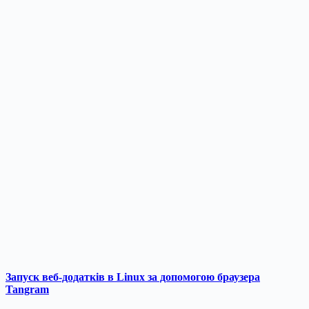
Запуск веб-додатків в Linux за допомогою браузера
Tangram