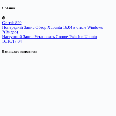
UALinux
Статті: 829
Попередній
Запис
Обзор Xubuntu 16.04 в стиле Windows
7(Видео)
Наступний
Запис
Установить Gnome Twitch в Ubuntu
16.10/17.04
Вам может понравится