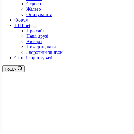
Сервер
Железо
Опитування
Форум
LTB.net
Про сайт
Наші друзі
Автори
Пожертвувати
Зворотній зв’язок
Статті користувачів
Пошук