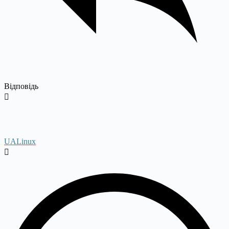
Відповідь
UALinux