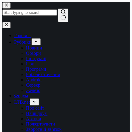
Перейти
до
вмісту
Немає
результатів
Головна
Рубрики
Новини
Обзори
Інструкції
Ігри
Програми
Робоче оточення
Android
Сервер
Железо
Форум
LTB.net
Про сайт
Наші друзі
Автори
Пожертвувати
Зворотній зв’язок