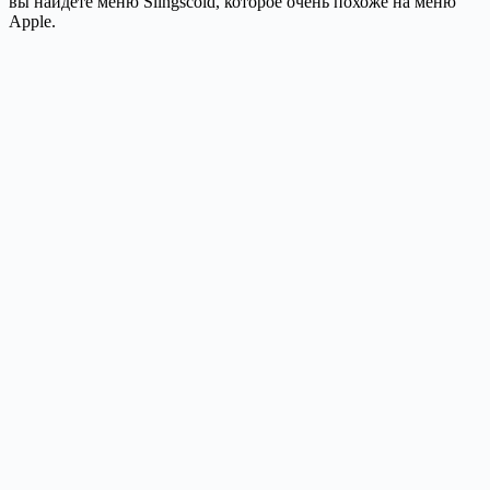
вы найдете меню Slingscold, которое очень похоже на меню
Apple.