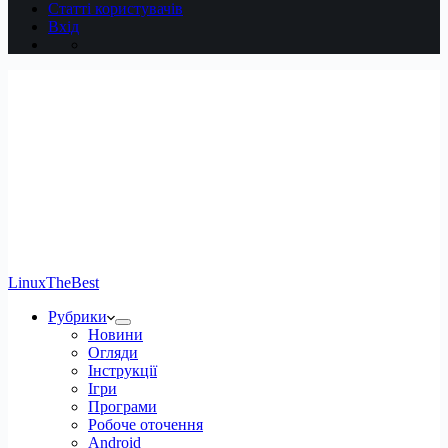
Статті користувачів
Вхід
LinuxTheBest
Рубрики
Новини
Огляди
Інструкції
Ігри
Програми
Робоче оточення
Android