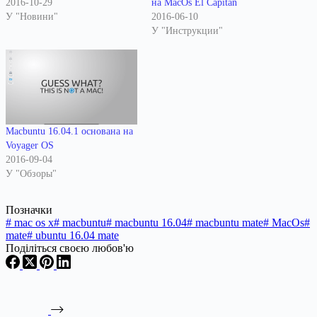
2016-10-29
на MacOs El Capitan
У "Новини"
2016-06-10
У "Инструкции"
Macbuntu 16.04.1 основана на
Voyager OS
2016-09-04
У "Обзоры"
Позначки
#
mac os x
#
macbuntu
#
macbuntu 16.04
#
macbuntu mate
#
MacOs
#
mate
#
ubuntu 16.04 mate
Поділіться своєю любов'ю