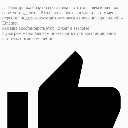
разблокировка браузера гуглхром – в этом вашем видео вы
советуете удалить “Вход” из seahorse – я удалил – и у меня
перестал подключаться автоматически интернет проводной –
Ethernet
как мне восстановить этот “Вход” в seahorse?
я уже рекомендовал вам показывать пути восстановления
системы после изменений