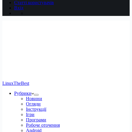
Статті користувачів
Вхід
LinuxTheBest
Рубрики
Новини
Огляди
Інструкції
Ігри
Програми
Робоче оточення
Android