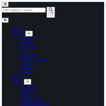
Перейти
до
вмісту
Немає
результатів
Головна
Рубрики
Новини
Обзори
Інструкції
Ігри
Програми
Робоче оточення
Android
Сервер
Железо
Форум
LTB.net
Про сайт
Наші друзі
Автори
Пожертвувати
Зворотній зв’язок