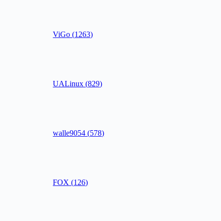
ViGo
(
1263
)
UALinux
(
829
)
walle9054
(
578
)
FOX
(
126
)