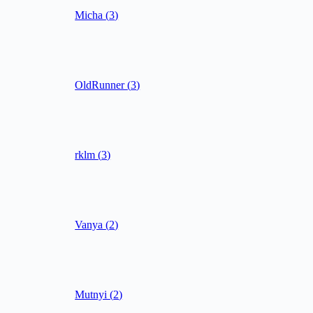
Micha
(
3
)
OldRunner
(
3
)
rklm
(
3
)
Vanya
(
2
)
Mutnyi
(
2
)