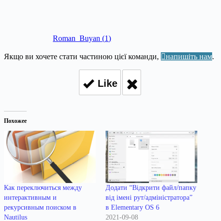
Roman_Buyan
(
1
)
Якщо ви хочете стати частиною цієї команди,
напишіть нам
.
Like
Похожее
Как переключиться между
Додати “Відкрити файл/папку
интерактивным и
від імені рут/адміністратора”
рекурсивным поиском в
в Elementary OS 6
Nautilus
2021-09-08