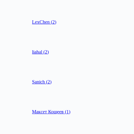
LexChen
(
2
)
liahal
(
2
)
Sanich
(
2
)
Максет Кощеев
(
1
)