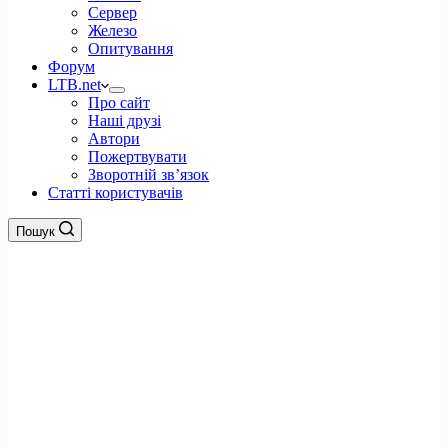
Сервер
Железо
Опитування
Форум
LTB.net
Про сайт
Наші друзі
Автори
Пожертвувати
Зворотній зв’язок
Статті користувачів
Пошук