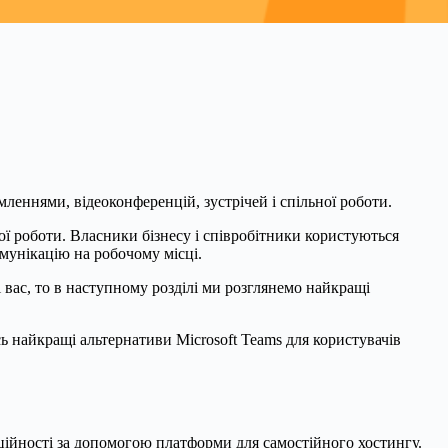
мленнями, відеоконференцій, зустрічей і спільної роботи.
ої роботи. Власники бізнесу і співробітники користуються
мунікацію на робочому місці.
 вас, то в наступному розділі ми розглянемо найкращі
сь найкращі альтернативи Microsoft Teams для користувачів
нційності за допомогою платформи для самостійного хостингу.