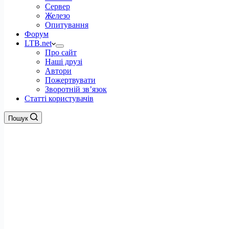
Сервер
Железо
Опитування
Форум
LTB.net
Про сайт
Наші друзі
Автори
Пожертвувати
Зворотній зв’язок
Статті користувачів
Пошук