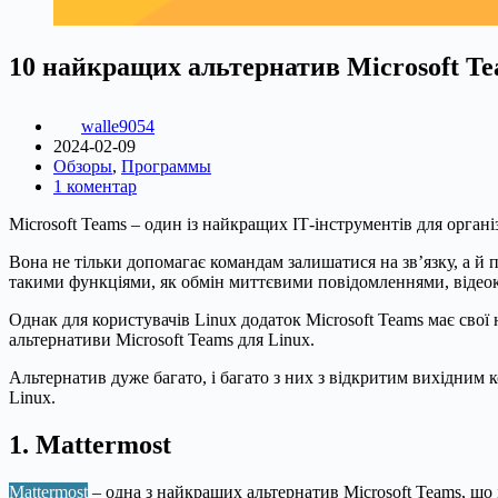
10 найкращих альтернатив Microsoft Te
walle9054
2024-02-09
Обзоры
,
Программы
1 коментар
Microsoft Teams – один із найкращих ІТ-інструментів для органі
Вона не тільки допомагає командам залишатися на зв’язку, а й
такими функціями, як обмін миттєвими повідомленнями, відеок
Однак для користувачів Linux додаток Microsoft Teams має свої
альтернативи Microsoft Teams для Linux.
Альтернатив дуже багато, і багато з них з відкритим вихідним 
Linux.
1. Mattermost
Mattermost
– одна з найкращих альтернатив Microsoft Teams, що 