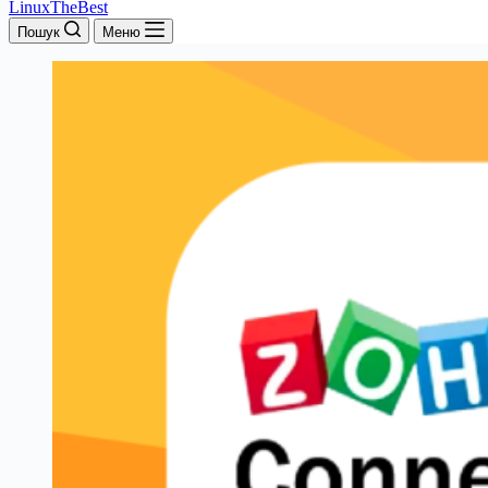
LinuxTheBest
Пошук
Меню