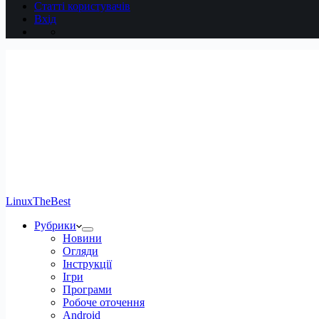
Статті користувачів
Вхід
LinuxTheBest
Рубрики
Новини
Огляди
Інструкції
Ігри
Програми
Робоче оточення
Android