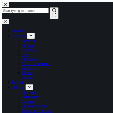
Перейти
до
вмісту
Немає
результатів
Головна
Рубрики
Новини
Обзори
Інструкції
Ігри
Програми
Робоче оточення
Android
Сервер
Железо
Форум
LTB.net
Про сайт
Наші друзі
Автори
Пожертвувати
Зворотній зв’язок