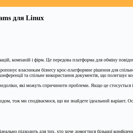
ams для Linux
зацій, компаній і фірм. Це передова платформа для обміну повідо
 пропонує власникам бізнесу крос-платформне рішення для спільн
онференції та спільне використання документів, що полегшує ко
 недоліки, які можуть спричинити проблеми. Якщо це стосується і
кодом, тож ми сподіваємося, що ви знайдете ідеальний варіант. О
ідеально підходить для тих, хто хоче домогтися більшої конфіде