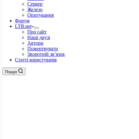
Сервер
Железо
Опитування
Форум
LTB.net
Про сайт
Наші друзі
Автори
Пожертвувати
Зворотній зв’язок
Статті користувачів
Пошук