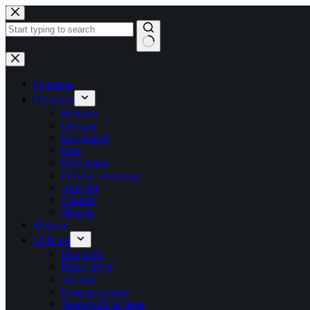
Перейти
до
вмісту
Немає
результатів
Головна
Рубрики
Новини
Обзори
Інструкції
Ігри
Програми
Робоче оточення
Android
Сервер
Железо
Форум
LTB.net
Про сайт
Наші друзі
Автори
Пожертвувати
Зворотній зв’язок