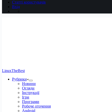
Статті користувачів
Вхід
LinuxTheBest
Рубрики
Новини
Огляди
Інструкції
Ігри
Програми
Робоче оточення
Android