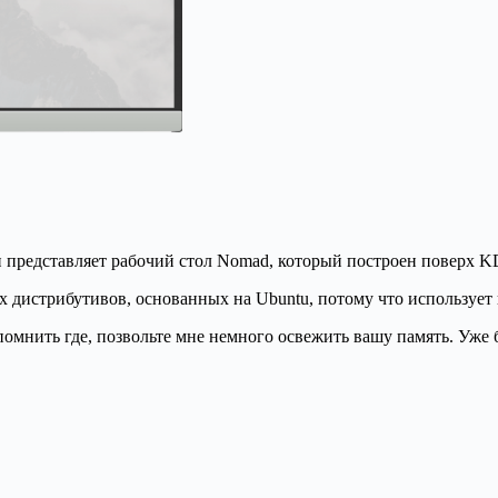
н представляет рабочий стол Nomad, который построен поверх KD
их дистрибутивов, основанных на Ubuntu, потому что использует
помнить где, позвольте мне немного освежить вашу память. Уже 