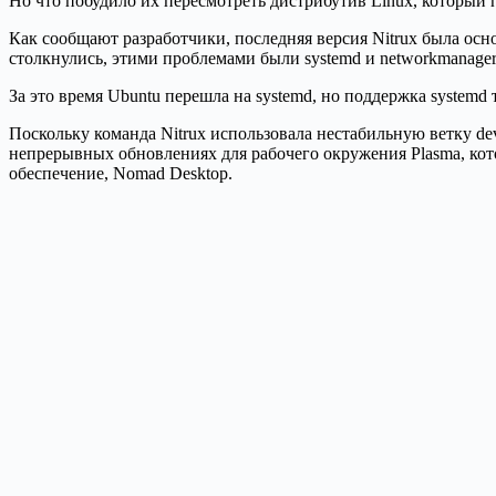
Но что побудило их пересмотреть дистрибутив Linux, который п
Как сообщают разработчики, последняя версия Nitrux была осно
столкнулись, этими проблемами были systemd и networkmanager
За это время Ubuntu перешла на systemd, но поддержка systemd 
Поскольку команда Nitrux использовала нестабильную ветку dev 
непрерывных обновлениях для рабочего окружения Plasma, кото
обеспечение, Nomad Desktop.