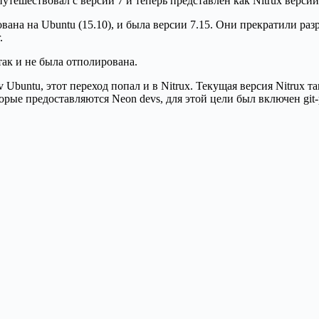
утешествовал с версии 7 и теперь представлен как Nitrux версии
вана на Ubuntu (15.10), и была версии 7.15. Они прекратили раз
.
так и не была отполирована.
Ubuntu, этот переход попал и в Nitrux. Текущая версия Nitrux т
рые предоставляются Neon devs, для этой цели был включен git-