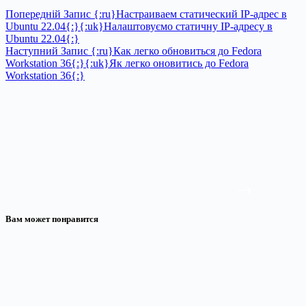
Попередній
Запис
{:ru}Настраиваем статический IP-адрес в
Ubuntu 22.04{:}{:uk}Налаштовуємо статичну IP-адресу в
Ubuntu 22.04{:}
Наступний
Запис
{:ru}Как легко обновиться до Fedora
Workstation 36{:}{:uk}Як легко оновитись до Fedora
Workstation 36{:}
Вам может понравится