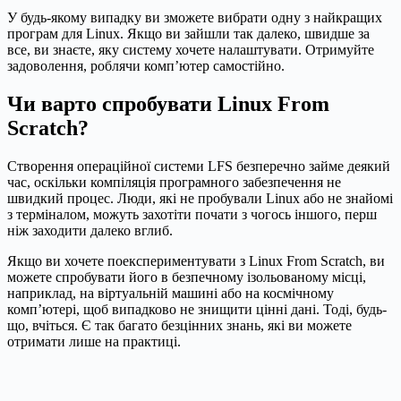
У будь-якому випадку ви зможете вибрати одну з найкращих
програм для Linux. Якщо ви зайшли так далеко, швидше за
все, ви знаєте, яку систему хочете налаштувати. Отримуйте
задоволення, роблячи комп’ютер самостійно.
Чи варто спробувати Linux From
Scratch?
Створення операційної системи LFS безперечно займе деякий
час, оскільки компіляція програмного забезпечення не
швидкий процес. Люди, які не пробували Linux або не знайомі
з терміналом, можуть захотіти почати з чогось іншого, перш
ніж заходити далеко вглиб.
Якщо ви хочете поекспериментувати з Linux From Scratch, ви
можете спробувати його в безпечному ізольованому місці,
наприклад, на віртуальній машині або на космічному
комп’ютері, щоб випадково не знищити цінні дані. Тоді, будь-
що, вчіться. Є так багато безцінних знань, які ви можете
отримати лише на практиці.