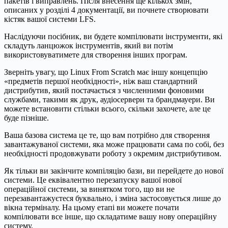
пакетів і виправлень. Після внесення ще кількох змін,
описаних у розділі 4 документації, ви почнете створювати
кістяк вашої системи LFS.
Наслідуючи посібник, ви будете компілювати інструменти, які
складуть ланцюжок інструментів, який ви потім
використовуватимете для створення інших програм.
Зверніть увагу, що Linux From Scratch має іншу концепцію
«предметів першої необхідності», ніж ваш стандартний
дистрибутив, який постачається з численними фоновими
службами, такими як друк, аудіосервери та брандмауери. Ви
можете встановити стільки всього, скільки захочете, але це
буде пізніше.
Ваша базова система це те, що вам потрібно для створення
завантажуваної системи, яка може працювати сама по собі, без
необхідності продовжувати роботу з окремим дистрибутивом.
Як тільки ви закінчите компіляцію бази, ви перейдете до нової
системи. Це еквівалентно перезапуску вашої нової
операційної системи, за винятком того, що ви не
перезавантажуєтеся буквально, і зміна застосовується лише до
вікна терміналу. На цьому етапі ви можете почати
компілювати все інше, що складатиме вашу нову операційну
систему.