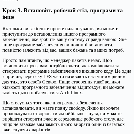
Крок 3. Встановіть робочий стіл, програми та
інше
Як тільки ви закінчите просте налаштування, ви можете
приступити до встановлення іншого програмного
забезпечення, яке зробить вашу систему справді вашою. Яке
інше програмне забезпечення ви повинні встановити,
повністю залежить від вас, ваших бажань та ваших потреб.
Просто пам’ятайте, що менеджер пакетів немає. Щоб
встановити щось, вам потрібно знати, як компілювати та
створювати програмне забезпечення з вихідного коду. Це одна
з причин, через яку LFS часто називають наступним рівнем
для тих, хто освоїв Gentoo. Якщо створення такої великої
кількості програмного забезпечення відштовхує, ви можете
замість цього побалуватися Arch Linux.
Що стосується того, яке програмне забезпечення
встановлювати, ви маєте повну свободу. Якщо ви хочете
продовжувати створювати якнайбільше з нуля, ви можете
вирішити створити власне середовище робочого столу, але
ніщо не заважає вам замість цього вибрати один із багатьох
вже існуючих варіантів.