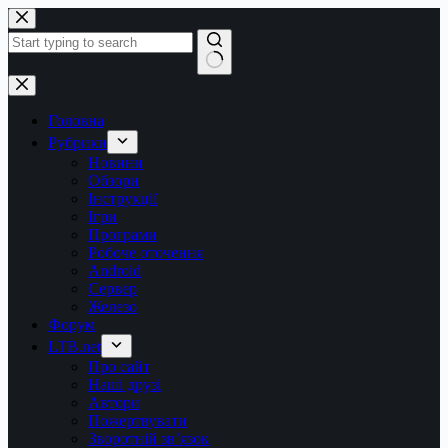
Перейти
до
вмісту
Немає
результатів
Головна
Рубрики
Новини
Обзори
Інструкції
Ігри
Програми
Робоче оточення
Android
Сервер
Железо
Форум
LTB.net
Про сайт
Наші друзі
Автори
Пожертвувати
Зворотній зв’язок