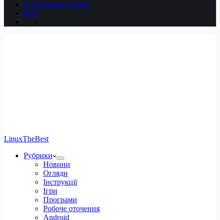
Статті користувачів
Вхід
LinuxTheBest
Рубрики
Новини
Огляди
Інструкції
Ігри
Програми
Робоче оточення
Android