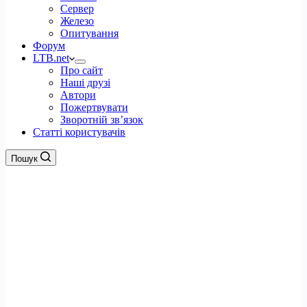
Сервер
Железо
Опитування
Форум
LTB.net
Про сайт
Наші друзі
Автори
Пожертвувати
Зворотній зв’язок
Статті користувачів
Пошук