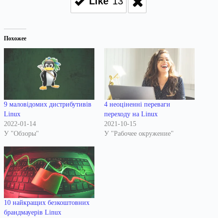
Like
13
Похожее
9 маловідомих дистрибутивів
4 неоціненні переваги
Linux
переходу на Linux
2022-01-14
2021-10-15
У "Обзоры"
У "Рабочее окружение"
10 найкращих безкоштовних
брандмауерів Linux