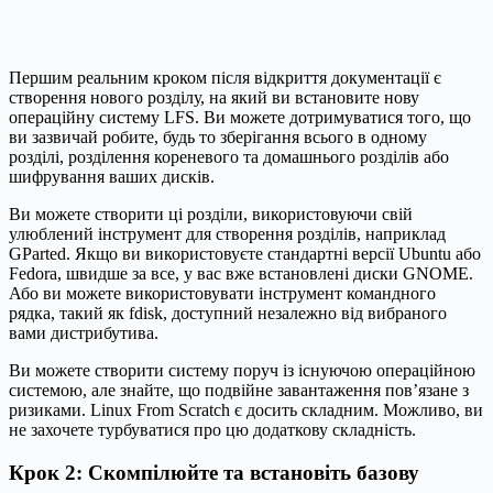
Першим реальним кроком після відкриття документації є
створення нового розділу, на який ви встановите нову
операційну систему LFS. Ви можете дотримуватися того, що
ви зазвичай робите, будь то зберігання всього в одному
розділі, розділення кореневого та домашнього розділів або
шифрування ваших дисків.
Ви можете створити ці розділи, використовуючи свій
улюблений інструмент для створення розділів, наприклад
GParted. Якщо ви використовуєте стандартні версії Ubuntu або
Fedora, швидше за все, у вас вже встановлені диски GNOME.
Або ви можете використовувати інструмент командного
рядка, такий як fdisk, доступний незалежно від вибраного
вами дистрибутива.
Ви можете створити систему поруч із існуючою операційною
системою, але знайте, що подвійне завантаження пов’язане з
ризиками. Linux From Scratch є досить складним. Можливо, ви
не захочете турбуватися про цю додаткову складність.
Крок 2: Скомпілюйте та встановіть базову