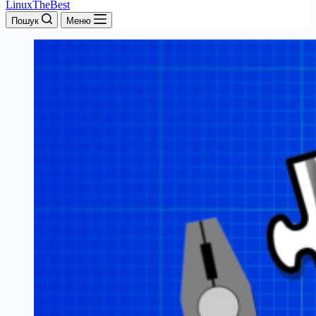
LinuxTheBest
Пошук
Меню