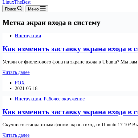
LinuxTheBest
Поиск
Меню
Метка
экран входа в систему
Инструкции
Как изменить заставку экрана входа в с
Устали от фиолетового фона на экране входа в Ubuntu? Мы вам 
Как
Читать далее
изменить
FOX
заставку
2021-05-18
экрана
входа
Инструкции
,
Рабочее окружение
в
систему
Как изменить заставку экрана входа в с
Ubuntu
20.04/21.04
Скучно со стандартным фоном экрана входа в Ubuntu 17.10? Вы
Как
Читать далее