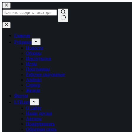
Перейти
к
сути
Ничего
не
найдено
Главная
Рубрики
Новости
Обзоры
Инструкции
Игры
Программы
Рабочее окружение
Android
Сервер
Железо
Форум
LTB.net
О сайте
Наши друзья
Авторы
Пожертвовать
Обратная связь