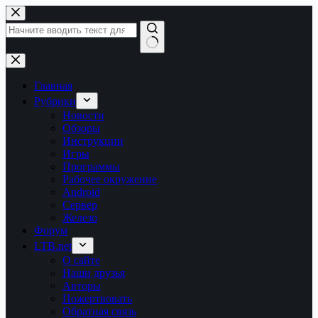
Перейти
к
сути
Ничего
не
найдено
Главная
Рубрики
Новости
Обзоры
Инструкции
Игры
Программы
Рабочее окружение
Android
Сервер
Железо
Форум
LTB.net
О сайте
Наши друзья
Авторы
Пожертвовать
Обратная связь