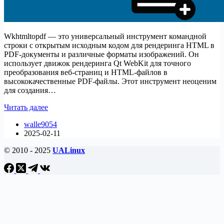
Wkhtmltopdf — это универсальный инструмент командной
строки с открытым исходным кодом для рендеринга HTML в
PDF-документы и различные форматы изображений. Он
использует движок рендеринга Qt WebKit для точного
преобразования веб-страниц и HTML-файлов в
высококачественные PDF-файлы. Этот инструмент неоценим
для создания…
Как
Читать далее
установить
walle9054
Wkhtmltopdf
2025-02-11
на
Debian
© 2010 - 2025
UALinux