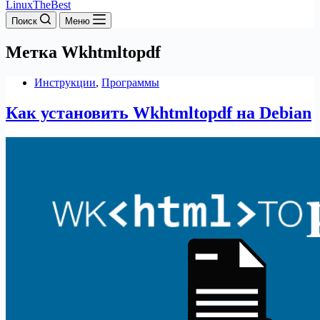
LinuxTheBest
Поиск
Меню
Метка
Wkhtmltopdf
Инструкции
,
Программы
Как установить Wkhtmltopdf на Debian