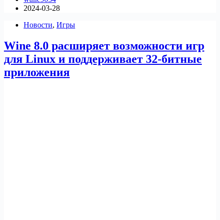
2024-03-28
запуск
приложений
Новости
,
Игры
и
игр
Wine 8.0 расширяет возможности игр
Windows
в
для Linux и поддерживает 32-битные
Linux
приложения