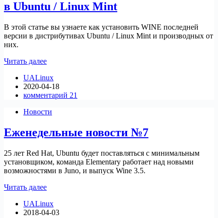
в Ubuntu / Linux Mint
В этой статье вы узнаете как установить WINE последней
версии в дистрибутивах Ubuntu / Linux Mint и производных от
них.
Установить
Читать далее
последнюю
UALinux
версию
2020-04-18
WINE
комментарий 21
в
Ubuntu
Новости
/
Linux
Еженедельные новости №7
Mint
25 лет Red Hat, Ubuntu будет поставляться с минимальным
установщиком, команда Elementary работает над новыми
возможностями в Juno, и выпуск Wine 3.5.
Еженедельные
Читать далее
новости
UALinux
№7
2018-04-03