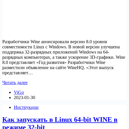
Разработчики Wine анонсировали версию 8.0 уровня
совместимости Linux с Windows. В новой версии улучшена
поддержка 32-разрядных приложений Windows на 64-
разрядных компьютерах, а также ускорение 3D-графики. Wine
8.0 представляет «Год развития» Разработчики Wine
разместили объявление на сайте WineHQ. «Этот выпуск
представляет…
Wine
Читать далее
8.0
ViGo
расширяет
2023-01-30
возможности
игр
Инструкции
для
Linux
Как запускать в Linux 64-bit WINE в
и
поддерживает
режиме 32-bit
32-