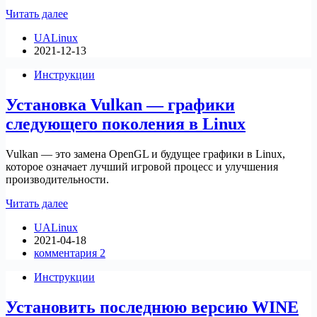
Как
Читать далее
запускать
UALinux
в
2021-12-13
Linux
64-
Инструкции
bit
WINE
Установка Vulkan — графики
в
режиме
следующего поколения в Linux
32-
bit
Vulkan — это замена OpenGL и будущее графики в Linux,
которое означает лучший игровой процесс и улучшения
производительности.
Установка
Читать далее
Vulkan
UALinux
—
2021-04-18
графики
комментария 2
следующего
поколения
Инструкции
в
Linux
Установить последнюю версию WINE