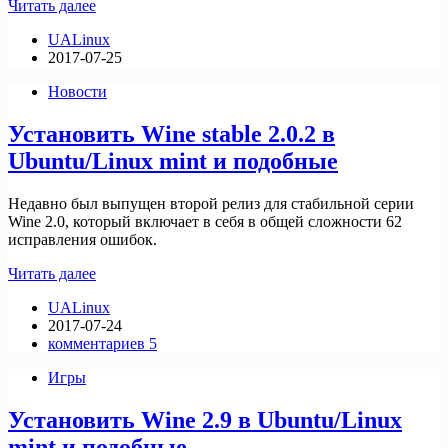
Релиз
Читать далее
Wine
UALinux
2.13
2017-07-25
Новости
Установить Wine stable 2.0.2 в
Ubuntu/Linux mint и подобные
Недавно был выпущен второй релиз для стабильной серии
Wine 2.0, который включает в себя в общей сложности 62
исправления ошибок.
Установить
Читать далее
Wine
UALinux
stable
2017-07-24
2.0.2
комментариев 5
в
Ubuntu/Linux
Игры
mint
и
Установить Wine 2.9 в Ubuntu/Linux
подобные
mint и подобные