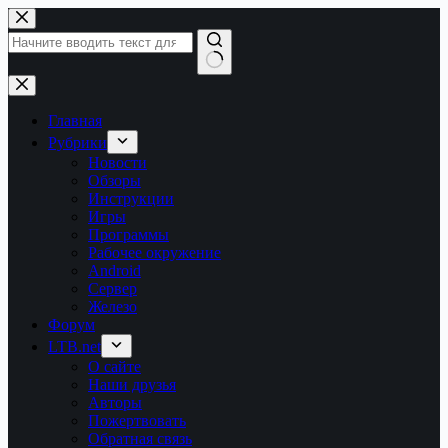
Перейти
к
сути
Ничего
не
найдено
Главная
Рубрики
Новости
Обзоры
Инструкции
Игры
Программы
Рабочее окружение
Android
Сервер
Железо
Форум
LTB.net
О сайте
Наши друзья
Авторы
Пожертвовать
Обратная связь