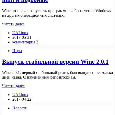
Wine позволяет запускать программное обеспечение Windows
на других операционных системах.
Установить
Читать далее
Wine
UALinux
2.9
2017-05-31
в
комментария 2
Ubuntu/Linux
mint
Игры
и
подобные
Выпуск стабильной версии Wine 2.0.1
Wine 2.0.1, первый стабильный релиз, был выпущен несколько
дней назад. С измененным репозиторием.
Выпуск
Читать далее
стабильной
UALinux
версии
2017-04-22
Wine
2.0.1
Новости