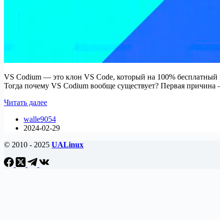
VS Codium — это клон VS Code, который на 100% бесплатный 
Тогда почему VS Codium вообще существует? Первая причина 
VS
Читать далее
Code
walle9054
против
2024-02-29
VS
Codium:
© 2010 - 2025
UALinux
В
чем
разница?