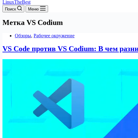
LinuxTheBest
Поиск
Меню
Метка
VS Codium
Обзоры
,
Рабочее окружение
VS Code против VS Codium: В чем разн