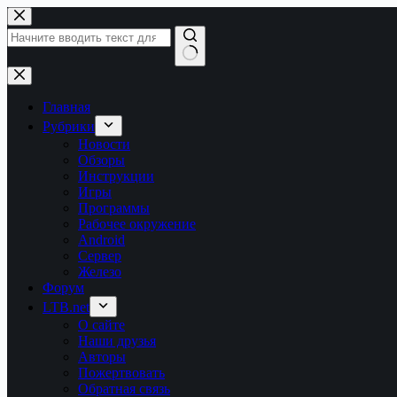
Перейти
к
сути
Ничего
не
найдено
Главная
Рубрики
Новости
Обзоры
Инструкции
Игры
Программы
Рабочее окружение
Android
Сервер
Железо
Форум
LTB.net
О сайте
Наши друзья
Авторы
Пожертвовать
Обратная связь