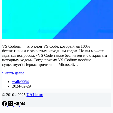
VS Codium — это клон VS Code, который на 100%
бесплатный и с открытым исходным кодом. Но вы можете
задаться вопросом: «VS Code также бесплатен и с открытым
исходным кодом» Тогда почему VS Codium вообще
существует? Первая причина — Microsoft…
VS
Читать далее
Code
walle9054
против
2024-02-29
VS
Codium:
© 2010 - 2025
UALinux
В
чем
разница?