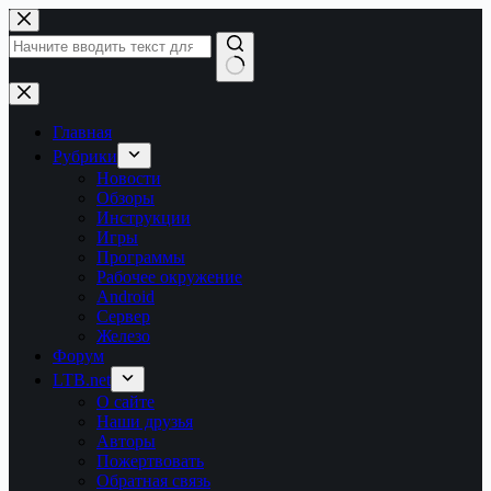
Перейти
к
сути
Ничего
не
найдено
Главная
Рубрики
Новости
Обзоры
Инструкции
Игры
Программы
Рабочее окружение
Android
Сервер
Железо
Форум
LTB.net
О сайте
Наши друзья
Авторы
Пожертвовать
Обратная связь