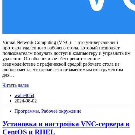
Virtual Network Computing (VNC) — это универсальный
протокол удаленного рабочего стола, который позволяет
пользователям получать доступ к компьютеру и управлять им
удаленно. Он обеспечивает беспрепятственное
взаимодействие с графической средой рабочего стола из
любого места, что делает его незаменимым инструментом
для…
Как
Читать далее
установить
walle9054
VNC-
2024-08-02
сервер
на
Программы
,
Рабочее окружение
Ubuntu
Установка и настройка VNC-сервера в
CentOS и RHEL