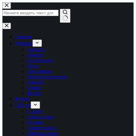
Перейти
к
сути
Ничего
не
найдено
Главная
Рубрики
Новости
Обзоры
Инструкции
Игры
Программы
Рабочее окружение
Android
Сервер
Железо
Форум
LTB.net
О сайте
Наши друзья
Авторы
Пожертвовать
Обратная связь