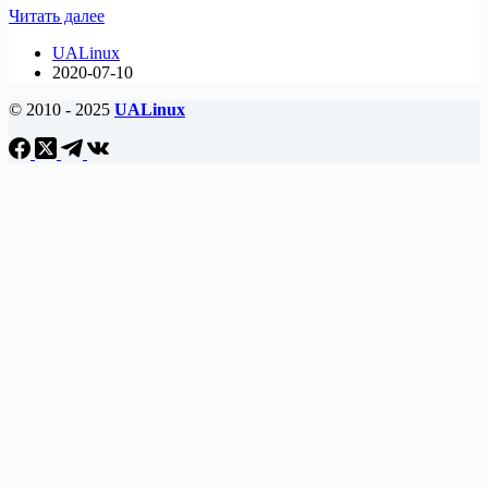
Как
Читать далее
включить
UALinux
общий
2020-07-10
доступ
к
© 2010 - 2025
UALinux
удаленному
рабочему
столу
в
Ubuntu