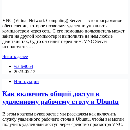
VNC (Virtual Network Computing) Server — это программное
обеспечение, которое позволяет удаленно управлять
компьютером через сеть. С его помощью пользователь может
зайти на другой компьютер и выполнять на нем любые
действия так, будто он сидит перед ним. VNC Server
используется…
Установка
Читать далее
и
walle9054
настройка
2023-05-12
VNC-
сервера
Инструкции
в
CentOS
Как включить общий доступ к
и
RHEL
удаленному рабочему столу в Ubuntu
В этом кратком руководстве мы расскажем как включить
службу удаленного рабочего стола в Ubuntu, чтобы вы могли
получить удаленный доступ через средство просмотра VNC.