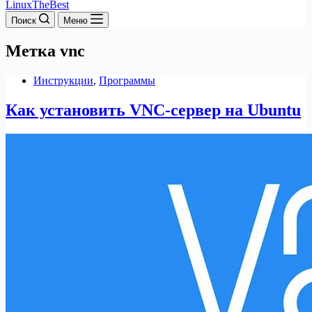
LinuxTheBest
Поиск
Меню
Метка
vnc
Инструкции
,
Программы
Как установить VNC-сервер на Ubuntu