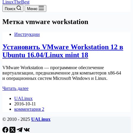
LinuxTheBest
Поиск
Меню
Метка
vmware workstation
Инструкции
Установить VMware Workstation 12 в
Ubuntu 16.04/Linux mint 18
VMware Workstation — программное обеспечение
виртуализации, предназначенное для компьютеров x86-64
и операционных систем Microsoft Windows и Linux.
Установить
Читать далее
VMware
UALinux
Workstation
2016-10-11
12
комментария 2
в
Ubuntu
© 2010 - 2025
UALinux
16.04/Linux
mint
18