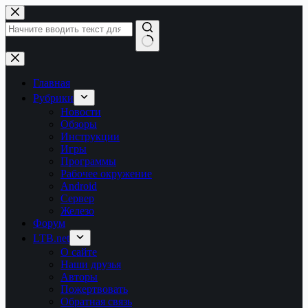
Перейти
к
сути
Ничего
не
найдено
Главная
Рубрики
Новости
Обзоры
Инструкции
Игры
Программы
Рабочее окружение
Android
Сервер
Железо
Форум
LTB.net
О сайте
Наши друзья
Авторы
Пожертвовать
Обратная связь