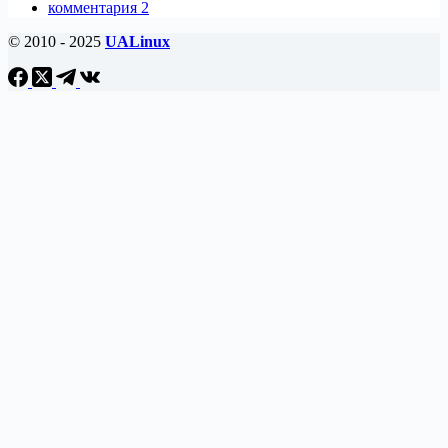
комментария 2
с
открытым
© 2010 - 2025
UALinux
исходным
кодом
для
Linux