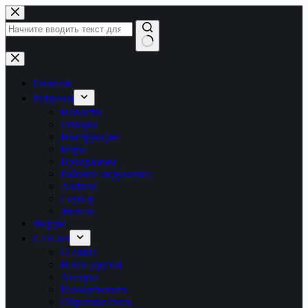
Перейти
к
сути
Ничего
не
найдено
Главная
Рубрики
Новости
Обзоры
Инструкции
Игры
Программы
Рабочее окружение
Android
Сервер
Железо
Форум
LTB.net
О сайте
Наши друзья
Авторы
Пожертвовать
Обратная связь