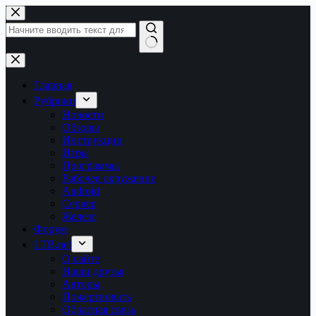
Перейти
к
сути
Ничего
не
найдено
Главная
Рубрики
Новости
Обзоры
Инструкции
Игры
Программы
Рабочее окружение
Android
Сервер
Железо
Форум
LTB.net
О сайте
Наши друзья
Авторы
Пожертвовать
Обратная связь