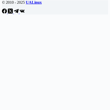
© 2010 - 2025
UALinux
обеспечения
конфиденциальности
в
Интернете