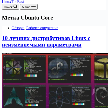
LinuxTheBest
Поиск
Меню
Метка
Ubuntu Core
Обзоры
,
Рабочее окружение
10 лучших дистрибутивов Linux с
неизменяемыми параметрами