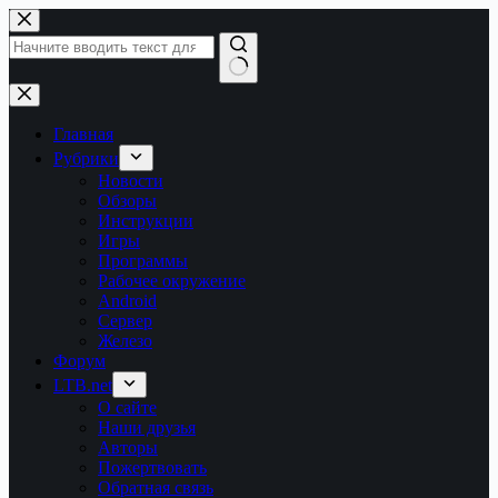
Перейти
к
сути
Ничего
не
найдено
Главная
Рубрики
Новости
Обзоры
Инструкции
Игры
Программы
Рабочее окружение
Android
Сервер
Железо
Форум
LTB.net
О сайте
Наши друзья
Авторы
Пожертвовать
Обратная связь