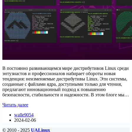
В постоянно развивающемся мире дистрибутивов Linux среди
энтузиастов и профессионалов набирает обороты новая
тенденция: неизменяемые дистрибутивы Linux. Эти системы,
созданные с файлами ядра, доступными только для чтения,
предлагают инновационный подход к повышению
безопасности, стабильности и надежности. В этом блоге мы…
10
Читать далее
лучших
walle9054
дистрибутивов
2024-02-06
Linux
с
© 2010 - 2025
UALinux
неизменяемыми