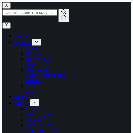
Перейти
к
сути
Ничего
не
найдено
Главная
Рубрики
Новости
Обзоры
Инструкции
Игры
Программы
Рабочее окружение
Android
Сервер
Железо
Форум
LTB.net
О сайте
Наши друзья
Авторы
Пожертвовать
Обратная связь