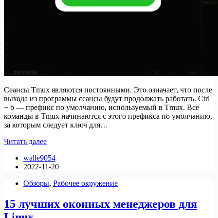
Сеансы Tmux являются постоянными. Это означает, что после
выхода из программы сеансы будут продолжать работать. Ctrl
+ b — префикс по умолчанию, используемый в Tmux. Все
команды в Tmux начинаются с этого префикса по умолчанию,
за которым следует ключ для…
Как
Читать далее
сохранить
walle9054
историю
2022-11-20
панели
Tmux
Обзоры
,
Рабочее окружение
15 лучших оконных менеджеров для
Linux