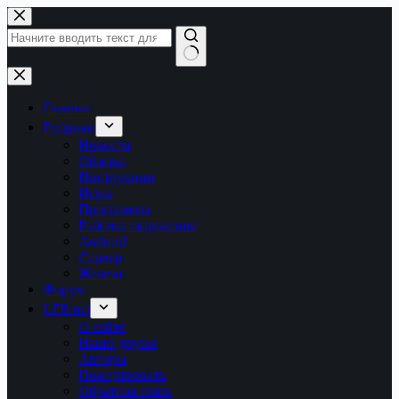
Перейти
к
сути
Ничего
не
найдено
Главная
Рубрики
Новости
Обзоры
Инструкции
Игры
Программы
Рабочее окружение
Android
Сервер
Железо
Форум
LTB.net
О сайте
Наши друзья
Авторы
Пожертвовать
Обратная связь