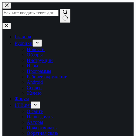
Перейти
к
сути
Ничего
не
найдено
Главная
Рубрики
Новости
Обзоры
Инструкции
Игры
Программы
Рабочее окружение
Android
Сервер
Железо
Форум
LTB.net
О сайте
Наши друзья
Авторы
Пожертвовать
Обратная связь