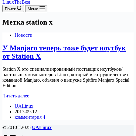
LinuxTheBest
Поиск
Меню
Метка
station x
Новости
У Manjaro теперь тоже будет ноутбук
от Station X
Station X это специализированный поставщик ноутбуков/
настольных компьютеров Linux, который в сотрудничестве с
командой Manjaro, объявил о выпуске Spitfire Manjaro Special
Edition.
У
Читать далее
Manjaro
UALinux
теперь
2017-09-12
тоже
комментария 4
будет
ноутбук
© 2010 - 2025
UALinux
от
Station