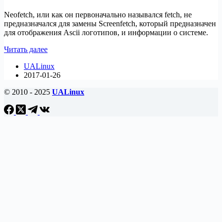
для
Ubuntu
Neofetch, или как он первоначально назывался fetch, не
предназначался для замены Screenfetch, который предназначен
для отображения Ascii логотипов, и информации о системе.
Релиз
Читать далее
Neofetch
UALinux
3.0
2017-01-26
© 2010 - 2025
UALinux