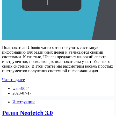
Пользователи Ubuntu часто хотят получить системную
информацию для различных целей и увлекаются своими
системами. К счастью, Ubuntu предлагает широкий спектр
инструментов, позволяющих пользователям узнать больше о
своих системах. В этой статье мы рассмотрим восемь простых
инструментов получения системной информации для…
8
Читать далее
CLI
walle9054
+
2023-07-17
GUI
средств
Инструкции
получения
системной
Релиз Neofetch 3.0
информации