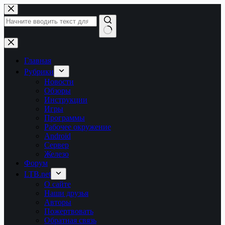
Перейти
к
сути
Ничего
не
найдено
Главная
Рубрики
Новости
Обзоры
Инструкции
Игры
Программы
Рабочее окружение
Android
Сервер
Железо
Форум
LTB.net
О сайте
Наши друзья
Авторы
Пожертвовать
Обратная связь