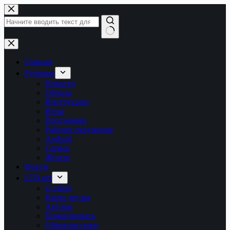
Перейти
к
сути
Ничего
не
найдено
Главная
Рубрики
Новости
Обзоры
Инструкции
Игры
Программы
Рабочее окружение
Android
Сервер
Железо
Форум
LTB.net
О сайте
Наши друзья
Авторы
Пожертвовать
Обратная связь