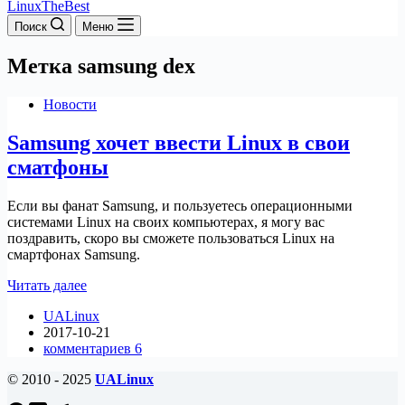
LinuxTheBest
Поиск
Меню
Метка
samsung dex
Новости
Samsung хочет ввести Linux в свои
сматфоны
Если вы фанат Samsung, и пользуетесь операционными
системами Linux на своих компьютерах, я могу вас
поздравить, скоро вы сможете пользоваться Linux на
смартфонах Samsung.
Samsung
Читать далее
хочет
UALinux
ввести
2017-10-21
Linux
комментариев 6
в
свои
© 2010 - 2025
UALinux
сматфоны