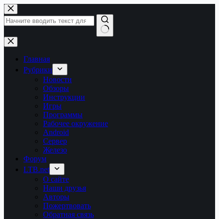
Перейти
к
сути
Ничего
не
найдено
Главная
Рубрики
Новости
Обзоры
Инструкции
Игры
Программы
Рабочее окружение
Android
Сервер
Железо
Форум
LTB.net
О сайте
Наши друзья
Авторы
Пожертвовать
Обратная связь