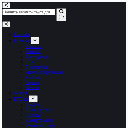
Перейти
к
сути
Ничего
не
найдено
Главная
Рубрики
Новости
Обзоры
Инструкции
Игры
Программы
Рабочее окружение
Android
Сервер
Железо
Форум
LTB.net
О сайте
Наши друзья
Авторы
Пожертвовать
Обратная связь