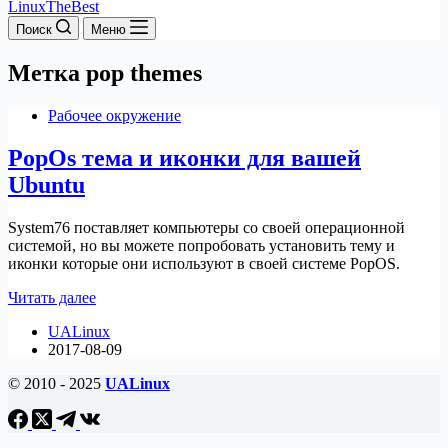
LinuxTheBest
Поиск
Меню
Метка
pop themes
Рабочее окружение
PopOs тема и иконки для вашей
Ubuntu
System76 поставляет компьютеры со своей операционной
системой, но вы можете попробовать установить тему и
иконки которые они используют в своей системе PopOS.
PopOs
Читать далее
тема
UALinux
и
2017-08-09
иконки
для
© 2010 - 2025
UALinux
вашей
Ubuntu