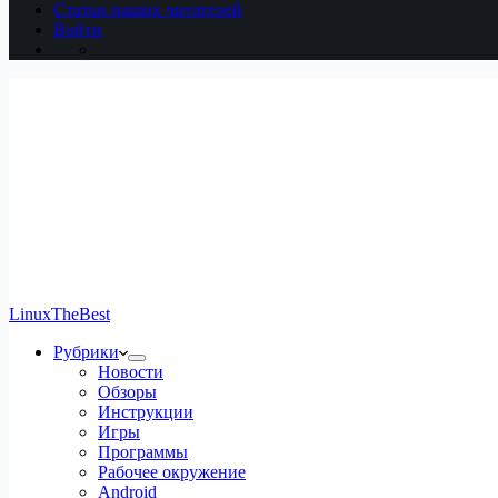
Статьи наших читателей
Войти
LinuxTheBest
Рубрики
Новости
Обзоры
Инструкции
Игры
Программы
Рабочее окружение
Android