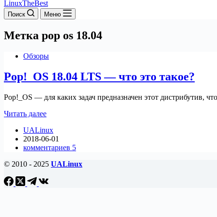
LinuxTheBest
Поиск
Меню
Метка
pop os 18.04
Обзоры
Pop!_OS 18.04 LTS — что это такое?
Pop!_OS — для каких задач предназначен этот дистрибутив, что и
Pop!_OS
Читать далее
18.04
UALinux
LTS
2018-06-01
—
комментариев 5
что
это
© 2010 - 2025
UALinux
такое?