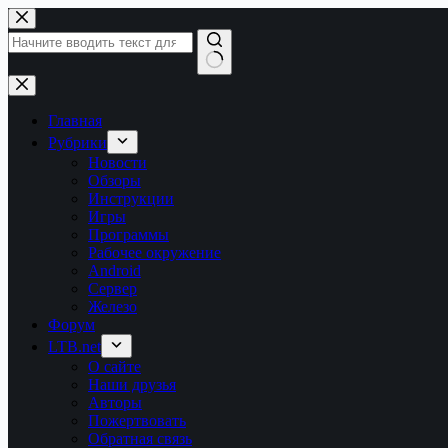
Перейти
к
сути
Ничего
не
найдено
Главная
Рубрики
Новости
Обзоры
Инструкции
Игры
Программы
Рабочее окружение
Android
Сервер
Железо
Форум
LTB.net
О сайте
Наши друзья
Авторы
Пожертвовать
Обратная связь