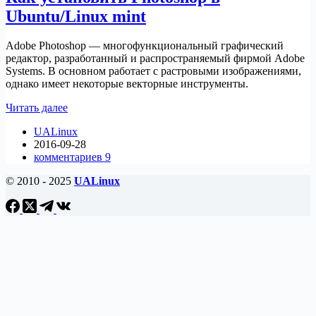
Ubuntu/Linux mint
Adobe Photoshop — многофункциональный графический
редактор, разработанный и распространяемый фирмой Adobe
Systems. В основном работает с растровыми изображениями,
однако имеет некоторые векторные инструменты.
Как
Читать далее
установить
UALinux
Photoshop
2016-09-28
в
комментариев 9
Ubuntu/Linux
mint
© 2010 - 2025
UALinux