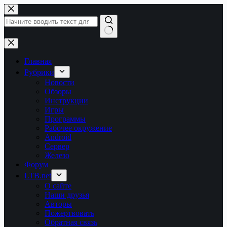
Перейти
к
сути
Ничего
не
найдено
Главная
Рубрики
Новости
Обзоры
Инструкции
Игры
Программы
Рабочее окружение
Android
Сервер
Железо
Форум
LTB.net
О сайте
Наши друзья
Авторы
Пожертвовать
Обратная связь