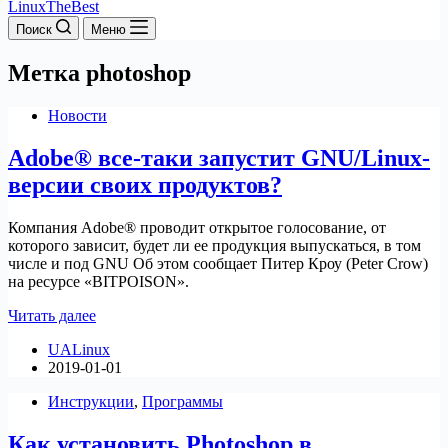
LinuxTheBest
Поиск
Меню
Метка
photoshop
Новости
Adobe® все-таки запустит GNU/Linux-
версии своих продуктов?
Компания Adobe® проводит открытое голосование, от
которого зависит, будет ли ее продукция выпускаться, в том
числе и под GNU Об этом сообщает Питер Кроу (Peter Crow)
на ресурсе «BITPOISON».
Adobe®
Читать далее
все-
UALinux
таки
2019-01-01
запустит
GNU/Linux-
Инструкции
,
Программы
версии
своих
Как установить Photoshop в
продуктов?