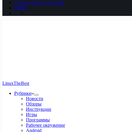
Статьи наших читателей
Войти
LinuxTheBest
Рубрики
Новости
Обзоры
Инструкции
Игры
Программы
Рабочее окружение
Android