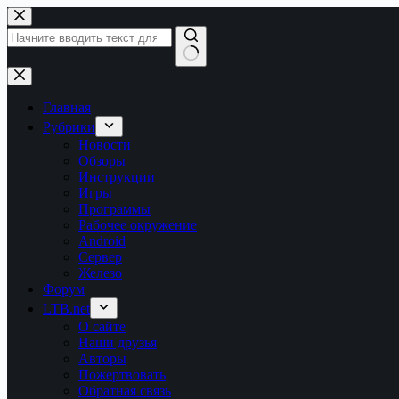
Перейти
к
сути
Ничего
не
найдено
Главная
Рубрики
Новости
Обзоры
Инструкции
Игры
Программы
Рабочее окружение
Android
Сервер
Железо
Форум
LTB.net
О сайте
Наши друзья
Авторы
Пожертвовать
Обратная связь