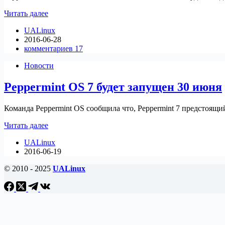
Peppermint
Читать далее
OS
UALinux
7
2016-06-28
Обзор
комментариев 17
дистрибутива
Новости
Peppermint OS 7 будет запущен 30 июня
Команда Peppermint OS сообщила что, Peppermint 7 предстоящий
Peppermint
Читать далее
OS
UALinux
7
2016-06-19
будет
запущен
© 2010 - 2025
UALinux
30
июня