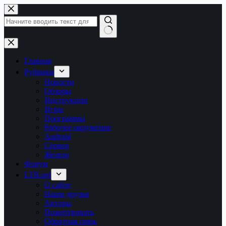
Перейти
к
сути
Ничего
не
найдено
Главная
Рубрики
Новости
Обзоры
Инструкции
Игры
Программы
Рабочее окружение
Android
Сервер
Железо
Форум
LTB.net
О сайте
Наши друзья
Авторы
Пожертвовать
Обратная связь