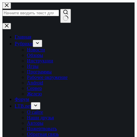
Перейти
к
сути
Ничего
не
найдено
Главная
Рубрики
Новости
Обзоры
Инструкции
Игры
Программы
Рабочее окружение
Android
Сервер
Железо
Форум
LTB.net
О сайте
Наши друзья
Авторы
Пожертвовать
Обратная связь