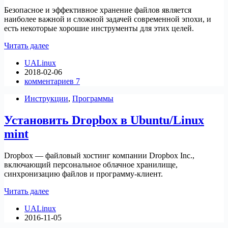
Безопасное и эффективное хранение файлов является
наиболее важной и сложной задачей современной эпохи, и
есть некоторые хорошие инструменты для этих целей.
Установить
Читать далее
Mega
UALinux
в
2018-02-06
Ubuntu/Linux
комментариев 7
mint
и
Инструкции
,
Программы
другие
Установить Dropbox в Ubuntu/Linux
mint
Dropbox — файловый хостинг компании Dropbox Inc.,
включающий персональное облачное хранилище,
синхронизацию файлов и программу-клиент.
Установить
Читать далее
Dropbox
UALinux
в
2016-11-05
Ubuntu/Linux
mint