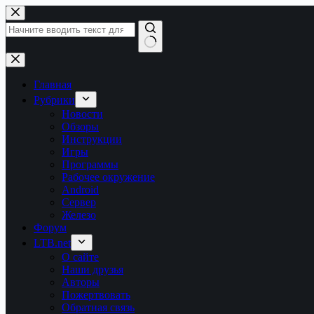
Перейти
к
сути
Ничего
не
найдено
Главная
Рубрики
Новости
Обзоры
Инструкции
Игры
Программы
Рабочее окружение
Android
Сервер
Железо
Форум
LTB.net
О сайте
Наши друзья
Авторы
Пожертвовать
Обратная связь