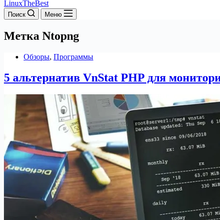
LinuxTheBest
Поиск
Меню
Метка
Ntopng
Обзоры
,
Программы
5 альтернатив VnStat PHP для монитор