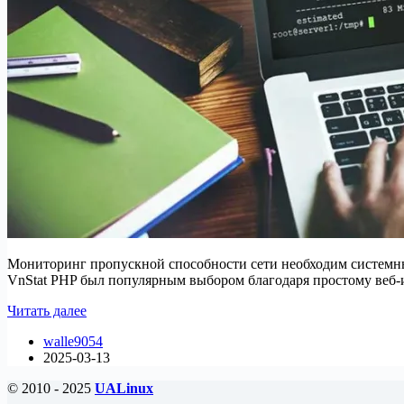
Мониторинг пропускной способности сети необходим системны
VnStat PHP был популярным выбором благодаря простому веб-и
5
Читать далее
альтернатив
walle9054
VnStat
2025-03-13
PHP
для
© 2010 - 2025
UALinux
мониторинга