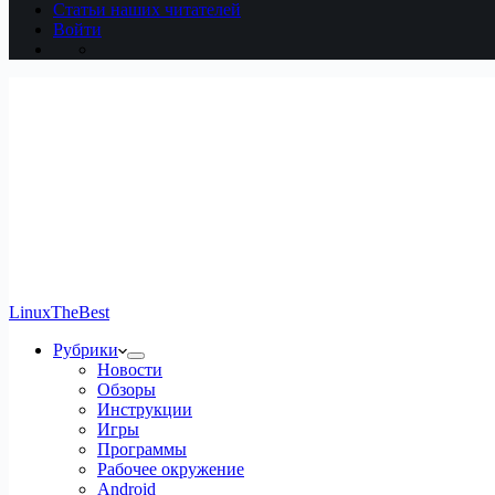
Статьи наших читателей
Войти
LinuxTheBest
Рубрики
Новости
Обзоры
Инструкции
Игры
Программы
Рабочее окружение
Android