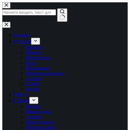
Перейти
к
сути
Ничего
не
найдено
Главная
Рубрики
Новости
Обзоры
Инструкции
Игры
Программы
Рабочее окружение
Android
Сервер
Железо
Форум
LTB.net
О сайте
Наши друзья
Авторы
Пожертвовать
Обратная связь