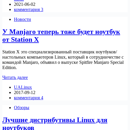
2021-06-02
Linux
комментария 3
в
2021
Новости
году
У Manjaro теперь тоже будет ноутбук
от Station X
Station X это специализированный поставщик ноутбуков/
настольных компьютеров Linux, который в сотрудничестве с
командой Manjaro, объявил о выпуске Spitfire Manjaro Special
Edition.
У
Читать далее
Manjaro
UALinux
теперь
2017-09-12
тоже
комментария 4
будет
ноутбук
Обзоры
от
Station
Лучшие дистрибутивы Linux для
X
ноутбуков