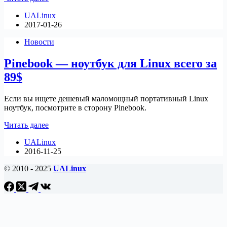
KDE
UALinux
Slimbook
2017-01-26
—
брендового
Новости
ноутбука
с
Pinebook — ноутбук для Linux всего за
KDE
NEON
89$
Если вы ищете дешевый маломощный портативный Linux
ноутбук, посмотрите в сторону Pinebook.
Pinebook
Читать далее
—
UALinux
ноутбук
2016-11-25
для
Linux
© 2010 - 2025
UALinux
всего
за
89$